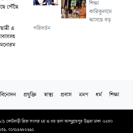
শিক্ষা
াছে পৌঁছে
কারিকুলামে
আসছে বড়
পরিবর্তন
াত্রী এ
রাবাসসহ
ও মনোরম
বিনোদন
প্রযুক্তি
স্বাস্থ্য
প্রবাস
ভ্রমণ
ধর্ম
শিক্ষা
৬৮/১ কোটবাড়ী ব্রিজ সংলগ্ন ২য় ও ৩য় তলা আব্দুল্লাহপুর উত্তরা ঢাকা -১২৩০
৭৩৯, ০১৭১৯৬৮১৬৯১