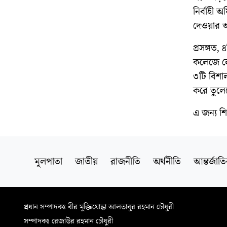
নির্বাহী 
দেওয়ার আশ
প্রসঙ্গত,
কলেজে লে
৩টি বিশা
করে তুলে
এ জন্য শ
মূলপাতা
জাতীয়
রাজনীতি
অর্থনীতি
আন্তর্জাত
প্রধান সম্পাদকঃ বীর মুক্তিযোদ্ধা আলতাবুর রহমান চৌধুরী
সম্পাদকঃ রেজাউর রহমান চৌধুরী