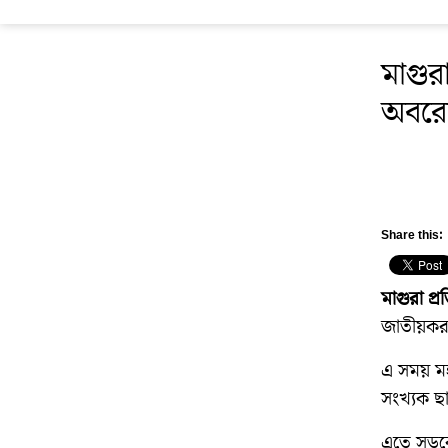
মাগু
অবর
Share this:
মাগুরা প্র
জাতীয়করণ
এ সময় মহ
সংখ্যক ছাত
এতে সড়ক