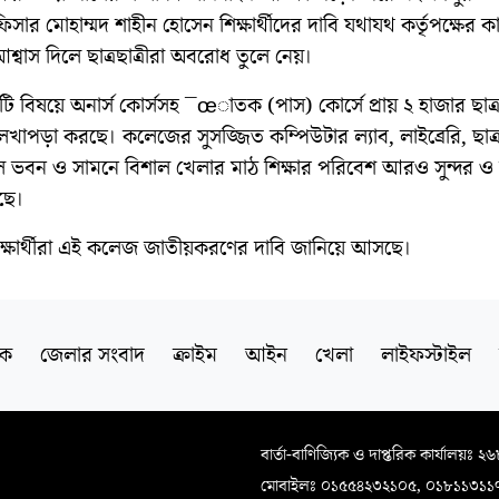
অফিসার মোহাম্মদ শাহীন হোসেন শিক্ষার্থীদের দাবি যথাযথ কর্তৃপক্ষের ক
্বাস দিলে ছাত্রছাত্রীরা অবরোধ তুলে নেয়।
 ৪টি বিষয়ে অনার্স কোর্সসহ ¯œাতক (পাস) কোর্সে প্রায় ২ হাজার ছাত্রছ
খাপড়া করছে। কলেজের সুসজ্জিত কম্পিউটার ল্যাব, লাইব্রেরি, ছাত্
ল ভবন ও সামনে বিশাল খেলার মাঠ শিক্ষার পরিবেশ আরও সুন্দর 
ছে।
িক্ষার্থীরা এই কলেজ জাতীয়করণের দাবি জানিয়ে আসছে।
িক
জেলার সংবাদ
ক্রাইম
আইন
খেলা
লাইফস্টাইল
বার্তা-বাণিজ্যিক ও দাপ্তরিক কার্যালয়ঃ ২
মোবাইলঃ ০১৫৫৪২৩২১০৫, ০১৮১১৩১১