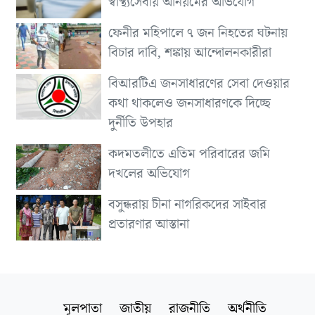
স্বাস্থ্যসেবায় অনিয়মের অভিযোগ
ফেনীর মহিপালে ৭ জন নিহতের ঘটনায়
বিচার দাবি, শঙ্কায় আন্দোলনকারীরা
বিআরটিএ জনসাধারণের সেবা দেওয়ার
কথা থাকলেও জনসাধারণকে দিচ্ছে
দুর্নীতি উপহার
কদমতলীতে এতিম পরিবারের জমি
দখলের অভিযোগ
বসুন্ধরায় চীনা নাগরিকদের সাইবার
প্রতারণার আস্তানা
মূলপাতা
জাতীয়
রাজনীতি
অর্থনীতি