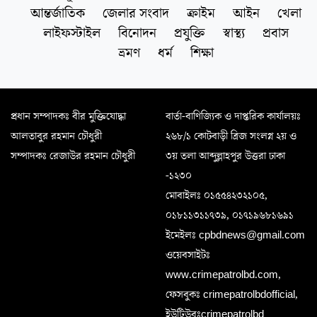
আন্তর্জাতিক
জেলার সংবাদ
ক্রাইম
আইন
খেলা
লাইফস্টাইল
বিনোদন
প্রযুক্তি
স্বাস্থ্য
প্রবাস
ভ্রমণ
ধর্ম
শিক্ষা
প্রধান সম্পাদকঃ বীর মুক্তিযোদ্ধা
বার্তা-বাণিজ্যিক ও দাপ্তরিক কার্যালয়ঃ
আলতাবুর রহমান চৌধুরী
২৬৮/১ কোটবাড়ী ব্রিজ সংলগ্ন ২য় ও
সম্পাদকঃ রেজাউর রহমান চৌধুরী
৩য় তলা আব্দুল্লাহপুর উত্তরা ঢাকা
-১২৩০
মোবাইলঃ ০১৫৫৪২৩২১০৫,
০১৮১১৩১১৭৩৯, ০১৭১৯৬৮১৬৯১
ইমেইলঃ cpbdnews@gmail.com
ওয়েবসাইটঃ
www.crimepatrolbd.com,
ফেসবুকঃ crimepatrolbdofficial,
ইউটিউবঃcrimepatrolbd