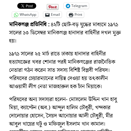
Telegram
WhatsApp
Email
Print
মানিকগঞ্জ প্রতিনিধি :
৪২টি ছোট-বড় যুদ্ধের মাধ্যমে ১৯৭১
সালের ১৩ ডিসেম্বর মানিকগঞ্জ হানাদার বাহিনীর দখল মুক্ত
হয়।
১৯৭১ সালের ২৫ মার্চ রাতে ঢাকায় হানাদার বাহিনীর
হত্যাযজ্ঞের খবর শোনার পরই মানিকগঞ্জের রাজনৈতিক
নেতারা গঠন করেন সাত সদস্য বিশিষ্ট বিপ্লবী পরিষদ।
পরিষদের চেয়ারম্যানের দায়িত্ব দেওয়া হয় তৎকালীন
আওয়ামী লীগ নেতা মাজহারুল হক চাঁন মিয়াকে।
পরিষদের অন্য সদস্যরা হলেন- মোসলেম উদ্দিন খান হাবু
মিয়া, ক্যাপ্টেন (অব.) আব্দুল হালিম চৌধুরী, খন্দকার
দোলোয়ার হোসেন, সৈয়দ আনোয়ার আলী চৌধুরী, মীর
আবুল খায়ের ঘটু ও মফিজুল ইসলাম খান কামাল।