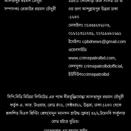
আলতাবুর রহমান চৌধুরী
২৬৮/১ কোটবাড়ী ব্রিজ সংলগ্ন ২য় ও
সম্পাদকঃ রেজাউর রহমান চৌধুরী
৩য় তলা আব্দুল্লাহপুর উত্তরা ঢাকা
-১২৩০
মোবাইলঃ ০১৫৫৪২৩২১০৫,
০১৮১১৩১১৭৩৯, ০১৭১৯৬৮১৬৯১
ইমেইলঃ cpbdnews@gmail.com
ওয়েবসাইটঃ
www.crimepatrolbd.com,
ফেসবুকঃ crimepatrolbdofficial,
ইউটিউবঃcrimepatrolbd
সিপি.বিডি মিডিয়া লিমিটেড এর পক্ষে বীরমুক্তিযোদ্ধা আলতাবুর রহমান চৌধুরী
কর্তৃক এ. আর. টাওয়ার, রোড #০১, সেক্টর#১২, উত্তরা, ঢাকা-১২৩০ থেকে
প্রকাশিত বিএস প্রিন্টিং প্রেস(মামুন ম্যানসন গ্রাউন্ড ফ্লোর) ৫২/২,টয়েনবি সার্কুলার
রোড হইতে মুদ্রিত।
ডেভেলপার এম রহমান সাইদ