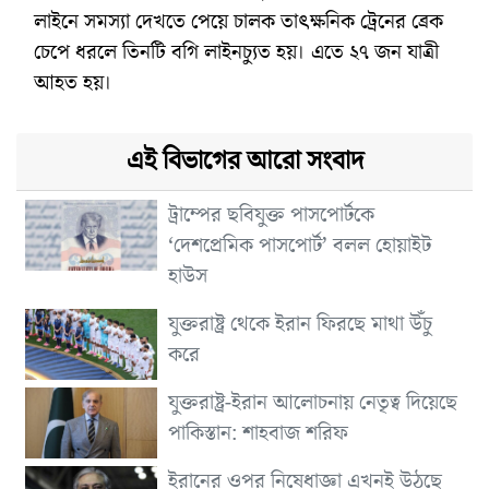
লাইনে সমস্যা দেখতে পেয়ে চালক তাৎক্ষনিক ট্রেনের ব্রেক
চেপে ধরলে তিনটি বগি লাইনচ্যুত হয়। এতে ২৭ জন যাত্রী
আহত হয়।
এই বিভাগের আরো সংবাদ
ট্রাম্পের ছবিযুক্ত পাসপোর্টকে
‘দেশপ্রেমিক পাসপোর্ট’ বলল হোয়াইট
হাউস
যুক্তরাষ্ট্র থেকে ইরান ফিরছে মাথা উঁচু
করে
যুক্তরাষ্ট্র-ইরান আলোচনায় নেতৃত্ব দিয়েছে
পাকিস্তান: শাহবাজ শরিফ
ইরানের ওপর নিষেধাজ্ঞা এখনই উঠছে