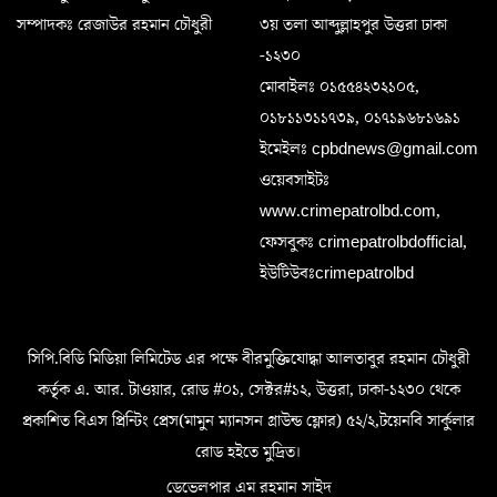
সম্পাদকঃ রেজাউর রহমান চৌধুরী
৩য় তলা আব্দুল্লাহপুর উত্তরা ঢাকা
-১২৩০
মোবাইলঃ ০১৫৫৪২৩২১০৫,
০১৮১১৩১১৭৩৯, ০১৭১৯৬৮১৬৯১
ইমেইলঃ cpbdnews@gmail.com
ওয়েবসাইটঃ
www.crimepatrolbd.com,
ফেসবুকঃ crimepatrolbdofficial,
ইউটিউবঃcrimepatrolbd
সিপি.বিডি মিডিয়া লিমিটেড এর পক্ষে বীরমুক্তিযোদ্ধা আলতাবুর রহমান চৌধুরী
কর্তৃক এ. আর. টাওয়ার, রোড #০১, সেক্টর#১২, উত্তরা, ঢাকা-১২৩০ থেকে
প্রকাশিত বিএস প্রিন্টিং প্রেস(মামুন ম্যানসন গ্রাউন্ড ফ্লোর) ৫২/২,টয়েনবি সার্কুলার
রোড হইতে মুদ্রিত।
ডেভেলপার এম রহমান সাইদ