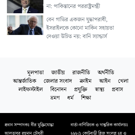
না: পাকিস্তানের পররাষ্ট্রমন্ত্রী
বেন গাভির একজন যুদ্ধাপরাধী,
ইসরাইলকে কোনো মার্কিন সহায়তা
দেওয়া উচিত নয়: বার্নি স্যান্ডার্স
মূলপাতা
জাতীয়
রাজনীতি
অর্থনীতি
আন্তর্জাতিক
জেলার সংবাদ
ক্রাইম
আইন
খেলা
লাইফস্টাইল
বিনোদন
প্রযুক্তি
স্বাস্থ্য
প্রবাস
ভ্রমণ
ধর্ম
শিক্ষা
প্রধান সম্পাদকঃ বীর মুক্তিযোদ্ধা
বার্তা-বাণিজ্যিক ও দাপ্তরিক কার্যালয়ঃ
আলতাবুর রহমান চৌধুরী
২৬৮/১ কোটবাড়ী ব্রিজ সংলগ্ন ২য় ও