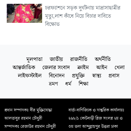
চরফ্যাশনে সড়ক দুর্ঘটনায় মাদ্রাসাছাত্রীর
মৃত্যু,লাশ কাঁধে নিয়ে বিচার দাবিতে
বিক্ষোভ
মূলপাতা
জাতীয়
রাজনীতি
অর্থনীতি
আন্তর্জাতিক
জেলার সংবাদ
ক্রাইম
আইন
খেলা
লাইফস্টাইল
বিনোদন
প্রযুক্তি
স্বাস্থ্য
প্রবাস
ভ্রমণ
ধর্ম
শিক্ষা
প্রধান সম্পাদকঃ বীর মুক্তিযোদ্ধা
বার্তা-বাণিজ্যিক ও দাপ্তরিক কার্যালয়ঃ
আলতাবুর রহমান চৌধুরী
২৬৮/১ কোটবাড়ী ব্রিজ সংলগ্ন ২য় ও
সম্পাদকঃ রেজাউর রহমান চৌধুরী
৩য় তলা আব্দুল্লাহপুর উত্তরা ঢাকা