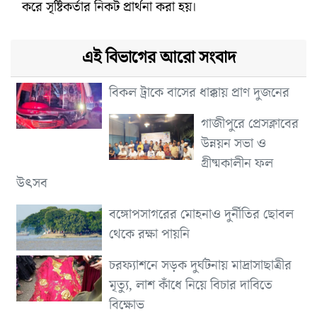
করে সৃষ্টিকর্তার নিকট প্রার্থনা করা হয়।
এই বিভাগের আরো সংবাদ
বিকল ট্রাকে বাসের ধাক্কায় প্রাণ দুজনের
গাজীপুরে প্রেসক্লাবের
উন্নয়ন সভা ও
গ্রীষ্মকালীন ফল
উৎসব
বঙ্গোপসাগরের মোহনাও দুর্নীতির ছোবল
থেকে রক্ষা পায়নি
চরফ্যাশনে সড়ক দুর্ঘটনায় মাদ্রাসাছাত্রীর
মৃত্যু, লাশ কাঁধে নিয়ে বিচার দাবিতে
বিক্ষোভ