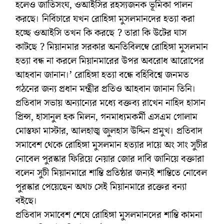
হলেও জাতিসংঘ, ওআইসির রহস্যজনক ভূমিকা পালন
করছে। নির্বিচারে যখন রোহিঙ্গা মুসলমানদের হত্যা করা
হচ্ছে ওআইসি তখন কি করছে ? তারা কি উটের ঘাস
কাটছে ? মিয়ানমার সরকার অনতিবিলম্বে রোহিঙ্গা মুসলমান
হত্যা বন্ধ না করলে মিয়ানমারের উপর অবরোধ আরোপের
আহবান জানান।’ রোহিঙ্গা হত্যা বন্ধে বর্হিবিশ্বে জনমত
গঠনের জন্য প্রধান মন্ত্রীর প্রতিও আহবান জানান তিনি।
প্রতিবাদ সভায় অন্যান্যের মধ্যে বক্তব্য রাখেন নাহিদ হাসান
প্রিন্স, হাসানুল হক মিলন, গনমাধ্যমকর্মী এসএম গোলাম
মোস্তফা মাস্টার, আলহাজ্ব জুলহাস উদ্দিন প্রমুখ। প্রতিবাদ
সমাবেশ থেকে রোহিঙ্গা মুসলমান হত্যার দায়ে অং সাং সুচীর
নোবেল পুরস্কার ফিরিয়ে নেয়ার জোর দাবি জানিয়ে বক্তারা
বলেন সুচী মিয়ানমারে শান্তি প্রতিষ্ঠার জন্যই শান্তিতে নোবেল
পুরস্কার পেয়েছেন অথচ সেই মিয়ানমারে রক্তের বন্যা
বইছে।
প্রতিবাদ সমাবেশ শেষে রোহিঙ্গা মুসলমানদের শান্তি কামনা