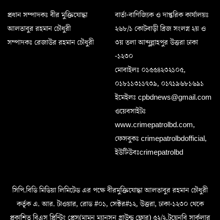
প্রধান সম্পাদকঃ বীর মুক্তিযোদ্ধা
বার্তা-বাণিজ্যিক ও দাপ্তরিক কার্যালয়ঃ
আলতাবুর রহমান চৌধুরী
২৬৮/১ কোটবাড়ী ব্রিজ সংলগ্ন ২য় ও
সম্পাদকঃ রেজাউর রহমান চৌধুরী
৩য় তলা আব্দুল্লাহপুর উত্তরা ঢাকা
-১২৩০
মোবাইলঃ ০১৫৫৪২৩২১০৫,
০১৮১১৩১১৭৩৯, ০১৭১৯৬৮১৬৯১
ইমেইলঃ cpbdnews@gmail.com
ওয়েবসাইটঃ
www.crimepatrolbd.com,
ফেসবুকঃ crimepatrolbdofficial,
ইউটিউবঃcrimepatrolbd
সিপি.বিডি মিডিয়া লিমিটেড এর পক্ষে বীরমুক্তিযোদ্ধা আলতাবুর রহমান চৌধুরী
কর্তৃক এ. আর. টাওয়ার, রোড #০১, সেক্টর#১২, উত্তরা, ঢাকা-১২৩০ থেকে
প্রকাশিত বিএস প্রিন্টিং প্রেস(মামুন ম্যানসন গ্রাউন্ড ফ্লোর) ৫২/২,টয়েনবি সার্কুলার