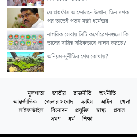
যে প্রশ্নফাঁস আন্দোলনে উত্থান, তিন দশক
পর তাতেই পতন মন্ত্রী ধর্মেন্দ্রর
নাগরিক সেবায় সিটি কর্পোরেশনগুলো কি
তাদের দায়িত্ব সঠিকভাবে পালন করছে?
অনিয়ম-দুর্নীতির শেষ কোথায়?
মূলপাতা
জাতীয়
রাজনীতি
অর্থনীতি
আন্তর্জাতিক
জেলার সংবাদ
ক্রাইম
আইন
খেলা
লাইফস্টাইল
বিনোদন
প্রযুক্তি
স্বাস্থ্য
প্রবাস
ভ্রমণ
ধর্ম
শিক্ষা