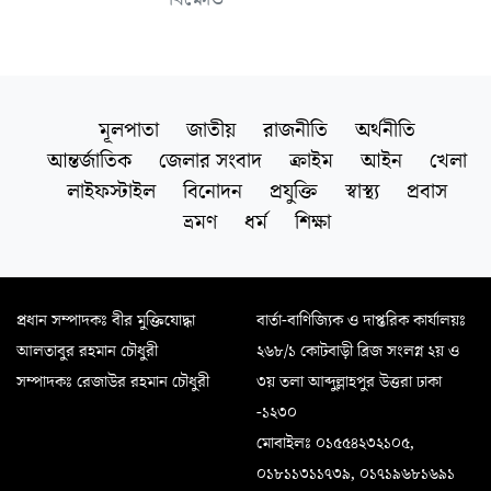
মূলপাতা
জাতীয়
রাজনীতি
অর্থনীতি
আন্তর্জাতিক
জেলার সংবাদ
ক্রাইম
আইন
খেলা
লাইফস্টাইল
বিনোদন
প্রযুক্তি
স্বাস্থ্য
প্রবাস
ভ্রমণ
ধর্ম
শিক্ষা
প্রধান সম্পাদকঃ বীর মুক্তিযোদ্ধা
বার্তা-বাণিজ্যিক ও দাপ্তরিক কার্যালয়ঃ
আলতাবুর রহমান চৌধুরী
২৬৮/১ কোটবাড়ী ব্রিজ সংলগ্ন ২য় ও
সম্পাদকঃ রেজাউর রহমান চৌধুরী
৩য় তলা আব্দুল্লাহপুর উত্তরা ঢাকা
-১২৩০
মোবাইলঃ ০১৫৫৪২৩২১০৫,
০১৮১১৩১১৭৩৯, ০১৭১৯৬৮১৬৯১