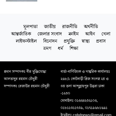
মূলপাতা
জাতীয়
রাজনীতি
অর্থনীতি
আন্তর্জাতিক
জেলার সংবাদ
ক্রাইম
আইন
খেলা
লাইফস্টাইল
বিনোদন
প্রযুক্তি
স্বাস্থ্য
প্রবাস
ভ্রমণ
ধর্ম
শিক্ষা
প্রধান সম্পাদকঃ বীর মুক্তিযোদ্ধা
বার্তা-বাণিজ্যিক ও দাপ্তরিক কার্যালয়ঃ
আলতাবুর রহমান চৌধুরী
২৬৮/১ কোটবাড়ী ব্রিজ সংলগ্ন ২য় ও
সম্পাদকঃ রেজাউর রহমান চৌধুরী
৩য় তলা আব্দুল্লাহপুর উত্তরা ঢাকা
-১২৩০
মোবাইলঃ ০১৫৫৪২৩২১০৫,
০১৮১১৩১১৭৩৯, ০১৭১৯৬৮১৬৯১
ইমেইলঃ cpbdnews@gmail.com