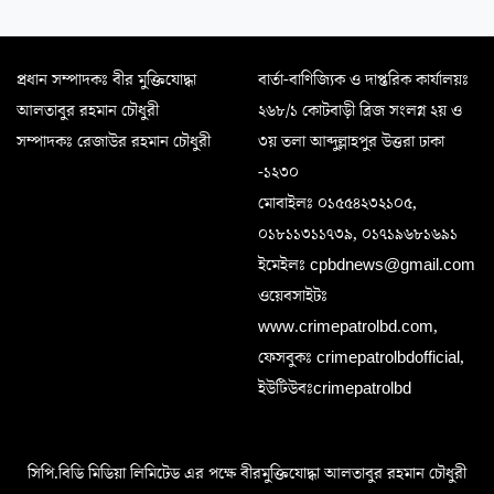
প্রধান সম্পাদকঃ বীর মুক্তিযোদ্ধা
বার্তা-বাণিজ্যিক ও দাপ্তরিক কার্যালয়ঃ
আলতাবুর রহমান চৌধুরী
২৬৮/১ কোটবাড়ী ব্রিজ সংলগ্ন ২য় ও
সম্পাদকঃ রেজাউর রহমান চৌধুরী
৩য় তলা আব্দুল্লাহপুর উত্তরা ঢাকা
-১২৩০
মোবাইলঃ ০১৫৫৪২৩২১০৫,
০১৮১১৩১১৭৩৯, ০১৭১৯৬৮১৬৯১
ইমেইলঃ cpbdnews@gmail.com
ওয়েবসাইটঃ
www.crimepatrolbd.com,
ফেসবুকঃ crimepatrolbdofficial,
ইউটিউবঃcrimepatrolbd
সিপি.বিডি মিডিয়া লিমিটেড এর পক্ষে বীরমুক্তিযোদ্ধা আলতাবুর রহমান চৌধুরী