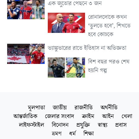
এক জুতোর পেছনে ৩ জন
রোনালদোকে কখন
‘তুলতে হবে’, শিখতে
হবে কোচকে
ভ্যাঙ্কুভারের রাতে ইতিহাস না অভিজ্ঞতা
বিশ বছর পরও শেষ
হয়নি গল্প
মূলপাতা
জাতীয়
রাজনীতি
অর্থনীতি
আন্তর্জাতিক
জেলার সংবাদ
ক্রাইম
আইন
খেলা
লাইফস্টাইল
বিনোদন
প্রযুক্তি
স্বাস্থ্য
প্রবাস
ভ্রমণ
ধর্ম
শিক্ষা