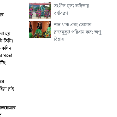
সংগীত নৃত্য কবিতায়
বর্ষাবরণ
ার
শান্ত থাক এবং তোমার
রাজমুকুট পরিধান কর: অপু
করা হয়
বিশ্বাস
নি তিনি।
নেকদিন
-এর মতো
টিং
ারে
রিয়া রাই
মালহোত্রার
ে