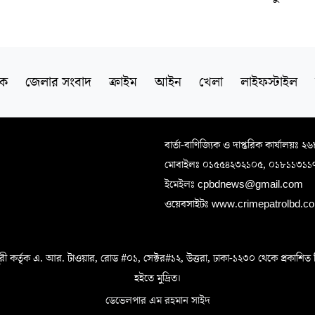
।
িক
জেলার সংবাদ
ক্রাইম
আইন
খেলা
লাইফস্টাইল
বার্তা-বাণিজ্যিক ও দাপ্তরিক কার্যালয়ঃ ২
মোবাইলঃ ০১৫৫৪২৩২১০৫, ০১৮১১৩১১
ইমেইলঃ cpbdnews@gmail.com
ওয়েবসাইটঃ www.crimepatrolbd.com
 কর্তৃক এ. আর. টাওয়ার, রোড #০১, সেক্টর#১২, উত্তরা, ঢাকা-১২৩০ থেকে প্রকাশিত বিএস 
হইতে মুদ্রিত।
ডেভেলপার এম রহমান সাইদ