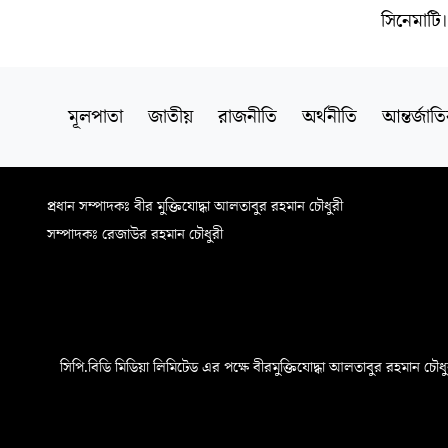
সিনেমাটি
মূলপাতা
জাতীয়
রাজনীতি
অর্থনীতি
আন্তর্জাত
প্রধান সম্পাদকঃ বীর মুক্তিযোদ্ধা আলতাবুর রহমান চৌধুরী
সম্পাদকঃ রেজাউর রহমান চৌধুরী
সিপি.বিডি মিডিয়া লিমিটেড এর পক্ষে বীরমুক্তিযোদ্ধা আলতাবুর রহমান চৌধুরী