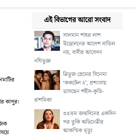
এই বিভাগের আরো সংবাদ
সালমান শাহর লাশ
উত্তোলনের আদেশ বাতিল
নয়, বাদীর আবেদন
নথিভুক্ত
ত্রিভুজ প্রেমের সিনেমা
নেমাটির
‘ককটেল ২’, প্রশংসায়
ভাসছেন শহীদ-কৃতি-
রাশমিকা
ীর কাপুর।
৩৫তম জন্মদিনের একদিন
পর তুর্কি অভিনেত্রীর
জিক
আকস্মিক মৃত্যু
িষয়ে