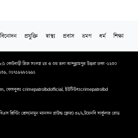
বিনোদন
প্রযুক্তি
স্বাস্থ্য
প্রবাস
ভ্রমণ
ধর্ম
শিক্ষা
৬৮/১ কোটবাড়ী ব্রিজ সংলগ্ন ২য় ও ৩য় তলা আব্দুল্লাহপুর উত্তরা ঢাকা -১২৩০
৭৩৯, ০১৭১৯৬৮১৬৯১
, ফেসবুকঃ crimepatrolbdofficial, ইউটিউবঃcrimepatrolbd
প্রিন্টিং প্রেস(মামুন ম্যানসন গ্রাউন্ড ফ্লোর) ৫২/২,টয়েনবি সার্কুলার রোড