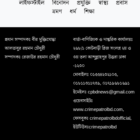
লাইফস্টাইল
বিনোদন
প্রযুক্তি
স্বাস্থ্য
প্রবাস
ভ্রমণ
ধর্ম
শিক্ষা
প্রধান সম্পাদকঃ বীর মুক্তিযোদ্ধা
বার্তা-বাণিজ্যিক ও দাপ্তরিক কার্যালয়ঃ
আলতাবুর রহমান চৌধুরী
২৬৮/১ কোটবাড়ী ব্রিজ সংলগ্ন ২য় ও
সম্পাদকঃ রেজাউর রহমান চৌধুরী
৩য় তলা আব্দুল্লাহপুর উত্তরা ঢাকা
-১২৩০
মোবাইলঃ ০১৫৫৪২৩২১০৫,
০১৮১১৩১১৭৩৯, ০১৭১৯৬৮১৬৯১
ইমেইলঃ cpbdnews@gmail.com
ওয়েবসাইটঃ
www.crimepatrolbd.com,
ফেসবুকঃ crimepatrolbdofficial,
ইউটিউবঃcrimepatrolbd