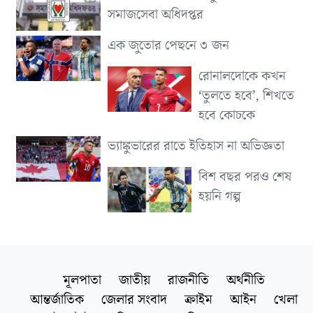
সমাজসেবা অধিদপ্তর
এক জুতোর পেছনে ৩ জন
রোনালদোকে কখন
‘তুলতে হবে’, শিখতে
হবে কোচকে
ভ্যাঙ্কুভারের রাতে ইতিহাস না অভিজ্ঞতা
বিশ বছর পরও শেষ
হয়নি গল্প
মূলপাতা
জাতীয়
রাজনীতি
অর্থনীতি
আন্তর্জাতিক
জেলার সংবাদ
ক্রাইম
আইন
খেলা