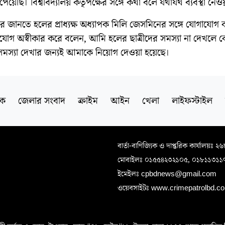
য়েছি। বিশ্ববিদ্যালয় কর্তৃপক্ষের সঙ্গে কথা বলে যথাযথ ব্যবস্থা নেও
রে জানতে হলের প্রাধ্যক্ষ অধ্যাপক মিলি জেসমিনের সঙ্গে যোগাযোগ 
যোগ অস্বীকার করে বলেন, আমি হলের ছাত্রীদের সমস্যা না দেখলে 
র সমস্যা দেখার জন্যই আমাকে নিয়োগ দেওয়া হয়েছে।
িক
জেলার সংবাদ
ক্রাইম
আইন
খেলা
লাইফস্টাইল
বার্তা-বাণিজ্যিক ও দাপ্তরিক কার্যালয়ঃ ২
মোবাইলঃ ০১৫৫৪২৩২১০৫, ০১৮১১৩১১
ইমেইলঃ cpbdnews@gmail.com
ওয়েবসাইটঃ www.crimepatrolbd.com