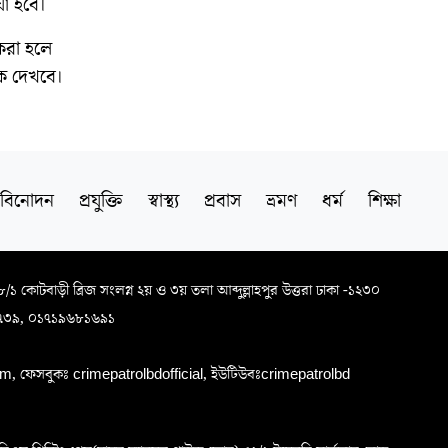
য়া হবে।
করা হলে
কে দেখবে।
বিনোদন
প্রযুক্তি
স্বাস্থ্য
প্রবাস
ভ্রমণ
ধর্ম
শিক্ষা
৬৮/১ কোটবাড়ী ব্রিজ সংলগ্ন ২য় ও ৩য় তলা আব্দুল্লাহপুর উত্তরা ঢাকা -১২৩০
৭৩৯, ০১৭১৯৬৮১৬৯১
, ফেসবুকঃ crimepatrolbdofficial, ইউটিউবঃcrimepatrolbd