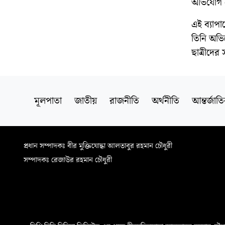
অভিযোগ পে
এই ব্যাপা
তিনি অভি
ছাত্রীদে
মূলপাতা
জাতীয়
রাজনীতি
অর্থনীতি
আন্তর্জাত
প্রধান সম্পাদকঃ বীর মুক্তিযোদ্ধা আলতাবুর রহমান চৌধুরী
সম্পাদকঃ রেজাউর রহমান চৌধুরী