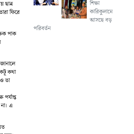
শিক্ষা
য় ছাত্র
কারিকুলামে
তারা ফিরে
আসছে বড়
পরিবর্তন
্ষক পাক
র
ে জানালে
 কটূ কথা
েও তা
 পর্যাপ্ত
ে না। এ
খিত