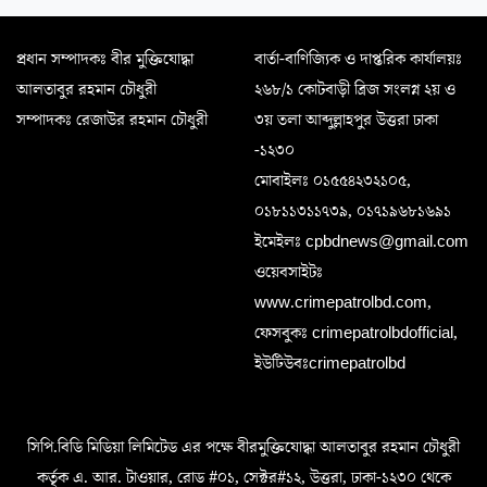
প্রধান সম্পাদকঃ বীর মুক্তিযোদ্ধা
বার্তা-বাণিজ্যিক ও দাপ্তরিক কার্যালয়ঃ
আলতাবুর রহমান চৌধুরী
২৬৮/১ কোটবাড়ী ব্রিজ সংলগ্ন ২য় ও
সম্পাদকঃ রেজাউর রহমান চৌধুরী
৩য় তলা আব্দুল্লাহপুর উত্তরা ঢাকা
-১২৩০
মোবাইলঃ ০১৫৫৪২৩২১০৫,
০১৮১১৩১১৭৩৯, ০১৭১৯৬৮১৬৯১
ইমেইলঃ cpbdnews@gmail.com
ওয়েবসাইটঃ
www.crimepatrolbd.com,
ফেসবুকঃ crimepatrolbdofficial,
ইউটিউবঃcrimepatrolbd
সিপি.বিডি মিডিয়া লিমিটেড এর পক্ষে বীরমুক্তিযোদ্ধা আলতাবুর রহমান চৌধুরী
কর্তৃক এ. আর. টাওয়ার, রোড #০১, সেক্টর#১২, উত্তরা, ঢাকা-১২৩০ থেকে