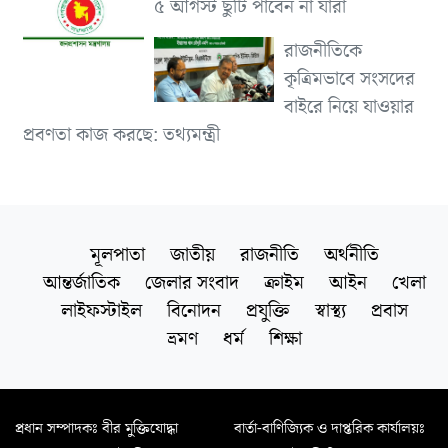
৫ আগস্ট ছুটি পাবেন না যারা
রাজনীতিকে
কৃত্রিমভাবে সংসদের
বাইরে নিয়ে যাওয়ার
প্রবণতা কাজ করছে: তথ্যমন্ত্রী
মূলপাতা
জাতীয়
রাজনীতি
অর্থনীতি
আন্তর্জাতিক
জেলার সংবাদ
ক্রাইম
আইন
খেলা
লাইফস্টাইল
বিনোদন
প্রযুক্তি
স্বাস্থ্য
প্রবাস
ভ্রমণ
ধর্ম
শিক্ষা
প্রধান সম্পাদকঃ বীর মুক্তিযোদ্ধা
বার্তা-বাণিজ্যিক ও দাপ্তরিক কার্যালয়ঃ