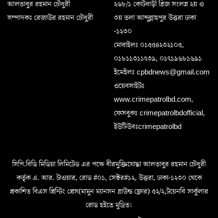
আলতাবুর রহমান চৌধুরী
২৬৮/১ কোটবাড়ী ব্রিজ সংলগ্ন ২য় ও
সম্পাদকঃ রেজাউর রহমান চৌধুরী
৩য় তলা আব্দুল্লাহপুর উত্তরা ঢাকা
-১২৩০
মোবাইলঃ ০১৫৫৪২৩২১০৫,
০১৮১১৩১১৭৩৯, ০১৭১৯৬৮১৬৯১
ইমেইলঃ cpbdnews@gmail.com
ওয়েবসাইটঃ
www.crimepatrolbd.com,
ফেসবুকঃ crimepatrolbdofficial,
ইউটিউবঃcrimepatrolbd
সিপি.বিডি মিডিয়া লিমিটেড এর পক্ষে বীরমুক্তিযোদ্ধা আলতাবুর রহমান চৌধুরী
কর্তৃক এ. আর. টাওয়ার, রোড #০১, সেক্টর#১২, উত্তরা, ঢাকা-১২৩০ থেকে
প্রকাশিত বিএস প্রিন্টিং প্রেস(মামুন ম্যানসন গ্রাউন্ড ফ্লোর) ৫২/২,টয়েনবি সার্কুলার
রোড হইতে মুদ্রিত।