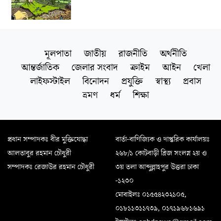
মূলপাতা
জাতীয়
রাজনীতি
অর্থনীতি
আন্তর্জাতিক
জেলার সংবাদ
ক্রাইম
আইন
খেলা
লাইফস্টাইল
বিনোদন
প্রযুক্তি
স্বাস্থ্য
প্রবাস
ভ্রমণ
ধর্ম
শিক্ষা
প্রধান সম্পাদকঃ বীর মুক্তিযোদ্ধা
বার্তা-বাণিজ্যিক ও দাপ্তরিক কার্যালয়ঃ
আলতাবুর রহমান চৌধুরী
২৬৮/১ কোটবাড়ী ব্রিজ সংলগ্ন ২য় ও
সম্পাদকঃ রেজাউর রহমান চৌধুরী
৩য় তলা আব্দুল্লাহপুর উত্তরা ঢাকা
-১২৩০
মোবাইলঃ ০১৫৫৪২৩২১০৫,
০১৮১১৩১১৭৩৯, ০১৭১৯৬৮১৬৯১