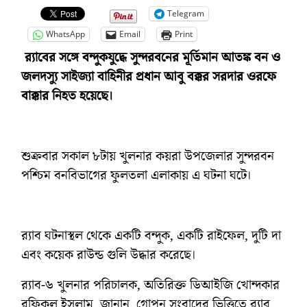
Telegram
WhatsApp
Email
Print
র‌্যাবের সঙ্গে বন্দুকযুদ্ধে সুন্দরবনের মূর্তিমান আতঙ্ক বন ও
জলদস্যু সাইজ্যা বাহিনীর প্রধান আবু বক্কর সরদার ওরফে
বাক্কার নিহত হয়েছে।
শুক্রবার সকাল ৮টায় খুলনার কয়রা উপজেলার সুন্দরবন
পশ্চিম বনবিভাগের ফুলতলা এলাকায় এ ঘটনা ঘটে।
র‌্যাব ঘটনাস্থল থেকে একটি বন্দুক, একটি রাইফেল, দুটি দা
এবং কয়েক রাউন্ড গুলি উদ্ধার করেছে।
র‌্যাব-৬ খুলনার পরিচালক, অতিরিক্ত ডিআইজি খোন্দকার
রফিকুল ইসলাম জানান, গোপন সংবাদের ভিত্তিতে র‌্যাব