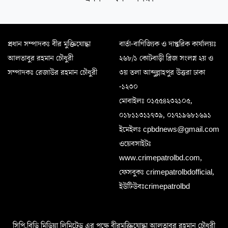
প্রধান সম্পাদকঃ বীর মুক্তিযোদ্ধা
বার্তা-বাণিজ্যিক ও দাপ্তরিক কার্যালয়ঃ
আলতাবুর রহমান চৌধুরী
২৬৮/১ কোটবাড়ী ব্রিজ সংলগ্ন ২য় ও
সম্পাদকঃ রেজাউর রহমান চৌধুরী
৩য় তলা আব্দুল্লাহপুর উত্তরা ঢাকা
-১২৩০
মোবাইলঃ ০১৫৫৪২৩২১০৫,
০১৮১১৩১১৭৩৯, ০১৭১৯৬৮১৬৯১
ইমেইলঃ cpbdnews@gmail.com
ওয়েবসাইটঃ
www.crimepatrolbd.com,
ফেসবুকঃ crimepatrolbdofficial,
ইউটিউবঃcrimepatrolbd
সিপি.বিডি মিডিয়া লিমিটেড এর পক্ষে বীরমুক্তিযোদ্ধা আলতাবুর রহমান চৌধুরী