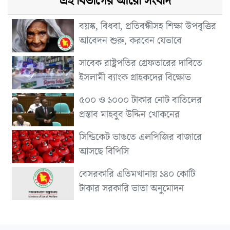
এই বিভাগের আরো সংবাদ
বয়স্ক, বিধবা, প্রতিবন্ধীসহ শিক্ষা উপবৃত্তির
আবেদন শুরু, করবেন যেভাবে
সাবেক রাষ্ট্রপতির গ্রেফতারের দাবিতে
ইসলামী ব্যাংক গ্রাহকদের বিক্ষোভ
৫০০ ও ১০০০ টাকার নোট বাতিলের
প্রস্তাব মাহবুব উদ্দিন খোকনের
সিন্ডিকেট ভাঙতে এলপিজির বাজারে
আসছে বিপিসি
বেসরকারি এতিমখানায় ১৪০ কোটি
টাকার সরকারি ভাতা অনুমোদন