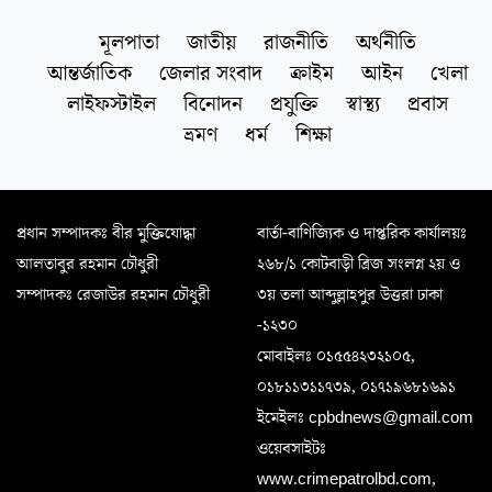
মূলপাতা
জাতীয়
রাজনীতি
অর্থনীতি
আন্তর্জাতিক
জেলার সংবাদ
ক্রাইম
আইন
খেলা
লাইফস্টাইল
বিনোদন
প্রযুক্তি
স্বাস্থ্য
প্রবাস
ভ্রমণ
ধর্ম
শিক্ষা
প্রধান সম্পাদকঃ বীর মুক্তিযোদ্ধা
বার্তা-বাণিজ্যিক ও দাপ্তরিক কার্যালয়ঃ
আলতাবুর রহমান চৌধুরী
২৬৮/১ কোটবাড়ী ব্রিজ সংলগ্ন ২য় ও
সম্পাদকঃ রেজাউর রহমান চৌধুরী
৩য় তলা আব্দুল্লাহপুর উত্তরা ঢাকা
-১২৩০
মোবাইলঃ ০১৫৫৪২৩২১০৫,
০১৮১১৩১১৭৩৯, ০১৭১৯৬৮১৬৯১
ইমেইলঃ cpbdnews@gmail.com
ওয়েবসাইটঃ
www.crimepatrolbd.com,