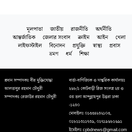
মূলপাতা
জাতীয়
রাজনীতি
অর্থনীতি
আন্তর্জাতিক
জেলার সংবাদ
ক্রাইম
আইন
খেলা
লাইফস্টাইল
বিনোদন
প্রযুক্তি
স্বাস্থ্য
প্রবাস
ভ্রমণ
ধর্ম
শিক্ষা
প্রধান সম্পাদকঃ বীর মুক্তিযোদ্ধা
বার্তা-বাণিজ্যিক ও দাপ্তরিক কার্যালয়ঃ
আলতাবুর রহমান চৌধুরী
২৬৮/১ কোটবাড়ী ব্রিজ সংলগ্ন ২য় ও
সম্পাদকঃ রেজাউর রহমান চৌধুরী
৩য় তলা আব্দুল্লাহপুর উত্তরা ঢাকা
-১২৩০
মোবাইলঃ ০১৫৫৪২৩২১০৫,
০১৮১১৩১১৭৩৯, ০১৭১৯৬৮১৬৯১
ইমেইলঃ cpbdnews@gmail.com