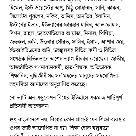
হিমেল, ইস্ট ওয়েস্টের অপু, মিঠু মোহাম্মদ, সানি, কাকন,
সিলেটের খুরশেদ, নকিব, তামিম, তানভির, ইয়ামিন,
ইস্টার্নের ইভান, ইউল্যাবের ফারহান হাবিব, আল-ফাহাদ,
দিপন, রাহুল, ড্যাফোডিলের আয়াজ, মিনাল, পিথিয়া,
জহুরুল, রুমি, উত্তরার সৌরভ, সামির, ইমাম, আশার জয়,
ইউআইটিএসের অনি, উজ্জ্বলসহ বিভিন্ন কর্মী ও বিভিন্ন
সংগঠক বিভিন্নভাবে অশেষ ত্যাগ স্বীকার করেছেন। জাতীয়,
আন্তর্জাতিক গণমাধ্যমকর্মী, ছাত্র-শিক্ষক, অভিভাবক,
শিক্ষাবিদ, বুদ্ধিজীবীসহ সর্ব মহলের মানুষের সহযোগিতা-
সহমর্মিতা আমাদের অনুপ্রাণিত করেছে।
নো ভ্যাট অন এডুকেশন বিশ্বের ইতিহাসে একমাত্র শান্তিপূর্ণ
প্রতিবাদী আন্দোলন।
শুধু বাংলাদেশে নয়, বিশ্বের কোন প্রান্তেই যেন শিক্ষা ব্যবস্থার
ওপর ভ্যাট আরোপিত না হয়। শিক্ষা হোক স্বল্পব্যয়ে