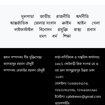
মূলপাতা
জাতীয়
রাজনীতি
অর্থনীতি
আন্তর্জাতিক
জেলার সংবাদ
ক্রাইম
আইন
খেলা
লাইফস্টাইল
বিনোদন
প্রযুক্তি
স্বাস্থ্য
প্রবাস
ভ্রমণ
ধর্ম
শিক্ষা
প্রধান সম্পাদকঃ বীর মুক্তিযোদ্ধা
বার্তা-বাণিজ্যিক ও দাপ্তরিক কার্যালয়ঃ
আলতাবুর রহমান চৌধুরী
২৬৮/১ কোটবাড়ী ব্রিজ সংলগ্ন ২য় ও
সম্পাদকঃ রেজাউর রহমান চৌধুরী
৩য় তলা আব্দুল্লাহপুর উত্তরা ঢাকা
-১২৩০
মোবাইলঃ ০১৫৫৪২৩২১০৫,
০১৮১১৩১১৭৩৯, ০১৭১৯৬৮১৬৯১
ইমেইলঃ cpbdnews@gmail.com
ওয়েবসাইটঃ