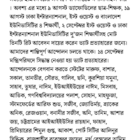
। অবশ্য এর মধ্যে ৯ আগস্ট ড্যাফোডিলের ছাত্র-শিক্ষক, ১৯
আগস্ট ঢাকা ইন্টারন্যাশনাল, ইস্ট ওয়েস্ট ও বাংলাদেশ
ইউনিভার্সিটির ৪ শিক্ষার্থী, ২ সেপ্টেম্বর ইস্ট ওয়েস্ট ও ঢাকা
ইন্টারন্যাশনাল ইউনিভার্সিটির দু’জন শিক্ষার্থীসহ মোট
তিনটি রিট আবেদন দায়ের করেন ভ্যাট প্রত্যাহারের জন্যে।
আমাদের শান্তিপূর্ণ আন্দোলন চলতে থাকে। ১৪ সেপ্টেম্বর
মন্ত্রিপরিষদে সিদ্ধান্ত নেওয়া হয় ভ্যাট প্রত্যাহারের।
আন্দোলনকে বেগবান করতে স্টেটের মারুফ, বাশার,
সকাল, তানভীর, সৌরভ, গালিব, ছনি, কুরশিয়া যমুনা,
সাহাব, তুষার, নাদিম, ইউআইইউয়ের নাঈম, মিসবাহ,
আতিক, গণবিশ্ববিদ্যালয়ের পলাশ, সোহান, মাহফুজা,
স্টামফের্ডের আরিফ শুভ, সজীব, জ্যোতির্ময়, ব্র্যাকের
অনিক, রেজওয়ান, বনানীর সজীব, অনি, তানিম, আশার
জয়, চট্টগ্রামের আইআইইউসির রায়হান, ফাহাদ,
প্রিমিয়ারের শিমুল গুপ্ত, আকাশ, পোর্ট সিটির আলিনুর
সিদ্দিক, রাজশাহীর বরেন্দ্রের জুয়েল, নর্থ বেঙ্গলের তামিম,