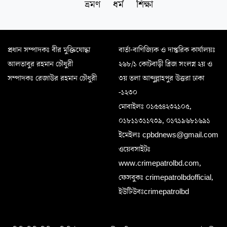
ভ্রমণ
ধর্ম
শিক্ষা
প্রধান সম্পাদকঃ বীর মুক্তিযোদ্ধা
বার্তা-বাণিজ্যিক ও দাপ্তরিক কার্যালয়ঃ
আলতাবুর রহমান চৌধুরী
২৬৮/১ কোটবাড়ী ব্রিজ সংলগ্ন ২য় ও
সম্পাদকঃ রেজাউর রহমান চৌধুরী
৩য় তলা আব্দুল্লাহপুর উত্তরা ঢাকা
-১২৩০
মোবাইলঃ ০১৫৫৪২৩২১০৫,
০১৮১১৩১১৭৩৯, ০১৭১৯৬৮১৬৯১
ইমেইলঃ cpbdnews@gmail.com
ওয়েবসাইটঃ
www.crimepatrolbd.com,
ফেসবুকঃ crimepatrolbdofficial,
ইউটিউবঃcrimepatrolbd