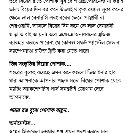
তবে বিয়ের রাতে পোশাক খুব বেশি এক্সপেরিমেন্ট না করাই
ভাল৷ বিয়ের দিন বর কনে উভয়ই থাকুক রয়্যাল লুক৷ কনের
ক্ষেত্রে লাল বেনারসি এবং বরের ক্ষেত্রে পাঞ্জাবী বা
শেরওয়ানি৷ আসলে বিয়ের দিন কনে কে লাল বেনারসী
ছাড়া ভাবাই জায়না৷ তবে এক্ষেত্রে অন্যধরনের ব্লাউজ
ব্যাবহার করতে পারেন৷ যে কোনও সফট প্যাস্টেল সেড বা
স্যাম্পেনরঙা ব্লাউজ ট্রাউ করা যেতে পারে৷
ভিন্ন সংস্কৃতির বিয়ের পোশাক….
শহরের বুকেই রয়েছে এমন অনেকগুলো ডিজাইনার হাব
যারা আপনাকে আপনার পছন্দ মতো বিয়ের পোশাক থেকে
ম্যাচিং অ্যাকশেশরিস পার্স সমস্তটাই জোগান দেবে
আপনাকে৷
গায়র রঙ বুঝে পোশাক বাছুন..
অর্নামেন্টস…
স্বপ্নের সিন্ডরেলা হওয়ার শখ এখন পূরণ করতে চান