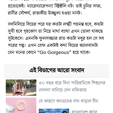
প্রত্যেকেই। ম্যারেম্যারেপনা! স্ট্রিক্টলি নট। তাই চুনির সাজ,
রানীর সৌন্দর্য, রাজকীয় উজ্জ্বল্য হওয়া মাস্ট।
সবমিলিয়ে বিয়ের পরে ঘর কতটা লক্ষ্মী পয়মন্ত হবে, কতটা
সুখী হবে গৃহকোণ তা নিয়ে মাথা ব্যাথা এখন তোলা থাকছে
সুটকেসে। এমনকি ফুলসজ্জার রাত কতটা মধুর হল সে সব
পরের গল্প। এখন স্রেফ একটাই কথা বিয়ের অ্যালবামটা
যেন মনের কোনে “Go Gorgeous” হয়ে থাকে।
এই বিভাগের আরো সংবাদ
৩০ বছর ধরে বিনা পারিশ্রমিকে শিশুদের
দোলনা বানিয়ে দেন মফিজার
যে কারণে কনডমের দাম বাড়াল চীন
বাংলাদেশ ক্লাবে