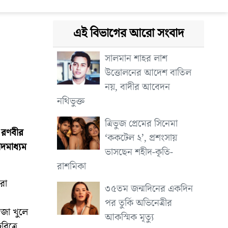
এই বিভাগের আরো সংবাদ
সালমান শাহর লাশ
উত্তোলনের আদেশ বাতিল
নয়, বাদীর আবেদন
নথিভুক্ত
ত্রিভুজ প্রেমের সিনেমা
া রণবীর
‘ককটেল ২’, প্রশংসায়
দমাধ্যম
ভাসছেন শহীদ-কৃতি-
রাশমিকা
রা
৩৫তম জন্মদিনের একদিন
পর তুর্কি অভিনেত্রীর
জা খুলে
আকস্মিক মৃত্যু
িত্রে