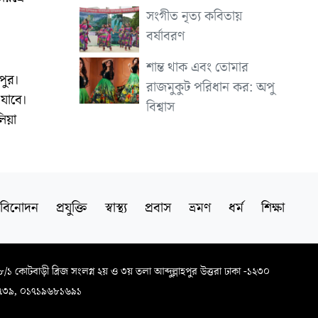
সংগীত নৃত্য কবিতায়
বর্ষাবরণ
শান্ত থাক এবং তোমার
পুর।
রাজমুকুট পরিধান কর: অপু
যাবে।
বিশ্বাস
িয়া
বিনোদন
প্রযুক্তি
স্বাস্থ্য
প্রবাস
ভ্রমণ
ধর্ম
শিক্ষা
৬৮/১ কোটবাড়ী ব্রিজ সংলগ্ন ২য় ও ৩য় তলা আব্দুল্লাহপুর উত্তরা ঢাকা -১২৩০
৭৩৯, ০১৭১৯৬৮১৬৯১