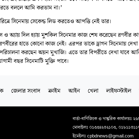
রতে বললে আমি করতাম না।’
রিত্রে সিনেমায় সেকেন্ড লিড করতেও আপত্তি নেই তার।
সুস ও অ্যায় দিল হ্যায় মুশকিল সিনেমার কাজ শেষ করেছেন রণবীর কা
বীরের হাতে কোনো কাজ নেই। এরপর তাকে ড্রাগন সিনেমায় দেখা 
 পরিচালনা করছেন অয়ন মুখার্জি। এতে তার বিপরীতে দেখা যাবে আল
গামী বছর সিনেমাটি মুক্তি পাবে।
িক
জেলার সংবাদ
ক্রাইম
আইন
খেলা
লাইফস্টাইল
বার্তা-বাণিজ্যিক ও দাপ্তরিক কার্যালয়ঃ ২
মোবাইলঃ ০১৫৫৪২৩২১০৫, ০১৮১১৩১১
ইমেইলঃ cpbdnews@gmail.com