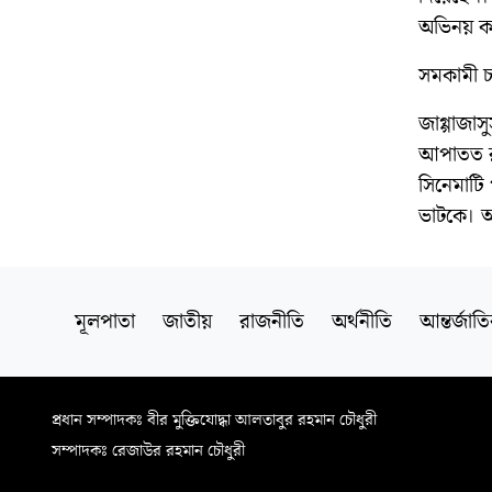
অভিনয় ক
সমকামী চ
জাগ্গাজা
আপাতত রণ
সিনেমাটি
ভাটকে। আ
মূলপাতা
জাতীয়
রাজনীতি
অর্থনীতি
আন্তর্জাত
প্রধান সম্পাদকঃ বীর মুক্তিযোদ্ধা আলতাবুর রহমান চৌধুরী
সম্পাদকঃ রেজাউর রহমান চৌধুরী