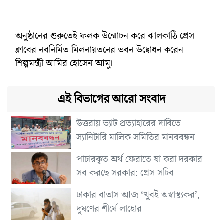
অনুষ্ঠানের শুরুতেই ফলক উন্মোচন করে ঝালকাঠি প্রেস
ক্লাবের নবনির্মিত মিলনায়তনের ভবন উদ্বোধন করেন
শিল্পমন্ত্রী আমির হোসেন আমু।
এই বিভাগের আরো সংবাদ
উত্তরায় ভ্যাট প্রত্যাহারের দাবিতে
স্যানিটারি মালিক সমিতির মানববন্ধন
পাচারকৃত অর্থ ফেরাতে যা করা দরকার
সব করছে সরকার: প্রেস সচিব
ঢাকার বাতাস আজ ‘খুবই অস্বাস্থ্যকর’,
দূষণের শীর্ষে লাহোর