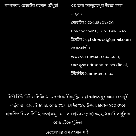
সম্পাদকঃ রেজাউর রহমান চৌধুরী
৩য় তলা আব্দুল্লাহপুর উত্তরা ঢাকা
-১২৩০
মোবাইলঃ ০১৫৫৪২৩২১০৫,
০১৮১১৩১১৭৩৯, ০১৭১৯৬৮১৬৯১
ইমেইলঃ cpbdnews@gmail.com
ওয়েবসাইটঃ
www.crimepatrolbd.com,
ফেসবুকঃ crimepatrolbdofficial,
ইউটিউবঃcrimepatrolbd
সিপি.বিডি মিডিয়া লিমিটেড এর পক্ষে বীরমুক্তিযোদ্ধা আলতাবুর রহমান চৌধুরী
কর্তৃক এ. আর. টাওয়ার, রোড #০১, সেক্টর#১২, উত্তরা, ঢাকা-১২৩০ থেকে
প্রকাশিত বিএস প্রিন্টিং প্রেস(মামুন ম্যানসন গ্রাউন্ড ফ্লোর) ৫২/২,টয়েনবি সার্কুলার
রোড হইতে মুদ্রিত।
ডেভেলপার এম রহমান সাইদ