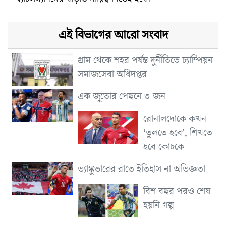
এই বিভাগের আরো সংবাদ
গ্রাম থেকে শহর পর্যন্ত দুর্নীতিতে চ্যাম্পিয়ন
সমাজসেবা অধিদপ্তর
এক জুতোর পেছনে ৩ জন
রোনালদোকে কখন
‘তুলতে হবে’, শিখতে
হবে কোচকে
ভ্যাঙ্কুভারের রাতে ইতিহাস না অভিজ্ঞতা
বিশ বছর পরও শেষ
হয়নি গল্প