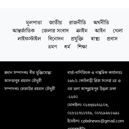
মূলপাতা
জাতীয়
রাজনীতি
অর্থনীতি
আন্তর্জাতিক
জেলার সংবাদ
ক্রাইম
আইন
খেলা
লাইফস্টাইল
বিনোদন
প্রযুক্তি
স্বাস্থ্য
প্রবাস
ভ্রমণ
ধর্ম
শিক্ষা
প্রধান সম্পাদকঃ বীর মুক্তিযোদ্ধা
বার্তা-বাণিজ্যিক ও দাপ্তরিক কার্যালয়ঃ
আলতাবুর রহমান চৌধুরী
২৬৮/১ কোটবাড়ী ব্রিজ সংলগ্ন ২য় ও
সম্পাদকঃ রেজাউর রহমান চৌধুরী
৩য় তলা আব্দুল্লাহপুর উত্তরা ঢাকা
-১২৩০
মোবাইলঃ ০১৫৫৪২৩২১০৫,
০১৮১১৩১১৭৩৯, ০১৭১৯৬৮১৬৯১
ইমেইলঃ cpbdnews@gmail.com
ওয়েবসাইটঃ