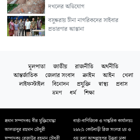
দখলের অভিযোগ
বসুন্ধরায় চীনা নাগরিকদের সাইবার
প্রতারণার আস্তানা
মূলপাতা
জাতীয়
রাজনীতি
অর্থনীতি
আন্তর্জাতিক
জেলার সংবাদ
ক্রাইম
আইন
খেলা
লাইফস্টাইল
বিনোদন
প্রযুক্তি
স্বাস্থ্য
প্রবাস
ভ্রমণ
ধর্ম
শিক্ষা
প্রধান সম্পাদকঃ বীর মুক্তিযোদ্ধা
বার্তা-বাণিজ্যিক ও দাপ্তরিক কার্যালয়ঃ
আলতাবুর রহমান চৌধুরী
২৬৮/১ কোটবাড়ী ব্রিজ সংলগ্ন ২য় ও
সম্পাদকঃ রেজাউর রহমান চৌধুরী
৩য় তলা আব্দুল্লাহপুর উত্তরা ঢাকা