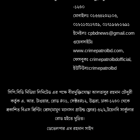
-১২৩০
মোবাইলঃ ০১৫৫৪২৩২১০৫,
০১৮১১৩১১৭৩৯, ০১৭১৯৬৮১৬৯১
ইমেইলঃ cpbdnews@gmail.com
ওয়েবসাইটঃ
www.crimepatrolbd.com,
ফেসবুকঃ crimepatrolbdofficial,
ইউটিউবঃcrimepatrolbd
সিপি.বিডি মিডিয়া লিমিটেড এর পক্ষে বীরমুক্তিযোদ্ধা আলতাবুর রহমান চৌধুরী
কর্তৃক এ. আর. টাওয়ার, রোড #০১, সেক্টর#১২, উত্তরা, ঢাকা-১২৩০ থেকে
প্রকাশিত বিএস প্রিন্টিং প্রেস(মামুন ম্যানসন গ্রাউন্ড ফ্লোর) ৫২/২,টয়েনবি সার্কুলার
রোড হইতে মুদ্রিত।
ডেভেলপার এম রহমান সাইদ