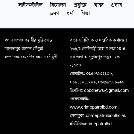
লাইফস্টাইল
বিনোদন
প্রযুক্তি
স্বাস্থ্য
প্রবাস
ভ্রমণ
ধর্ম
শিক্ষা
প্রধান সম্পাদকঃ বীর মুক্তিযোদ্ধা
বার্তা-বাণিজ্যিক ও দাপ্তরিক কার্যালয়ঃ
আলতাবুর রহমান চৌধুরী
২৬৮/১ কোটবাড়ী ব্রিজ সংলগ্ন ২য় ও
সম্পাদকঃ রেজাউর রহমান চৌধুরী
৩য় তলা আব্দুল্লাহপুর উত্তরা ঢাকা
-১২৩০
মোবাইলঃ ০১৫৫৪২৩২১০৫,
০১৮১১৩১১৭৩৯, ০১৭১৯৬৮১৬৯১
ইমেইলঃ cpbdnews@gmail.com
ওয়েবসাইটঃ
www.crimepatrolbd.com,
ফেসবুকঃ crimepatrolbdofficial,
ইউটিউবঃcrimepatrolbd