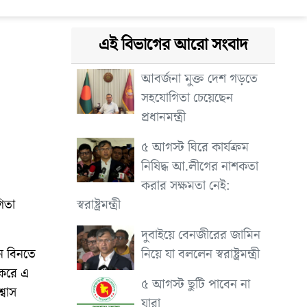
এই বিভাগের আরো সংবাদ
আবর্জনা মুক্ত দেশ গড়তে
সহযোগিতা চেয়েছেন
প্রধানমন্ত্রী
৫ আগস্ট ঘিরে কার্যক্রম
নিষিদ্ধ আ.লীগের নাশকতা
করার সক্ষমতা নেই:
স্বরাষ্ট্রমন্ত্রী
িতা
দুবাইয়ে বেনজীরের জামিন
নিয়ে যা বললেন স্বরাষ্ট্রমন্ত্রী
ন বিনতে
 করে এ
৫ আগস্ট ছুটি পাবেন না
বাস
যারা