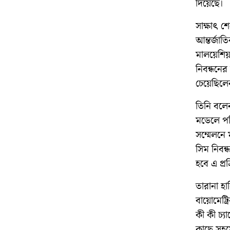
দিয়েছে।
সাক্ষাৎ 
আন্তর্জা
মালয়েশিয়া
নিবন্ধনে
চেয়েছিলে
তিনি বলেন
মডেলে পর
সম্মেলনে 
সিম নিবন
হবে এ প্র
তারানা হ
বায়োমেট্র
কী কী চ্
কাছে সহয