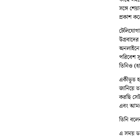
সঙ্গে শে
প্রকাশ কর
টেলিযোগায
উগ্রবাদের
অনলাইনে 
পরিবেশ স
তিনিও (হ
একীভূত হ
জানিয়ে ত
করছি সেটা
এবং আমরা 
তিনি বলে
এ সময় ডা