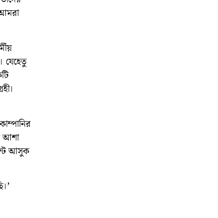
 আমরা
্মীয়
। যেহেতু
কটি
রহী।
োম্পানির
া আশা
েন্ট আসুক
ি।’