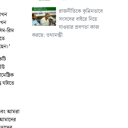
রাজনীতিকে কৃত্রিমভাবে
 যখন
সংসদের বাইরে নিয়ে
তখন
যাওয়ার প্রবণতা কাজ
সিম-রিম
করছে: তথ্যমন্ত্রী
নতে
ছেন।’
কটি
িইউ
মেট্রিক
ি ঘটাতে
ো এবং আমরা
ই আমাদের
 তাদের