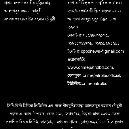
প্রধান সম্পাদকঃ বীর মুক্তিযোদ্ধা
বার্তা-বাণিজ্যিক ও দাপ্তরিক কার্যালয়ঃ
আলতাবুর রহমান চৌধুরী
২৬৮/১ কোটবাড়ী ব্রিজ সংলগ্ন ২য় ও
সম্পাদকঃ রেজাউর রহমান চৌধুরী
৩য় তলা আব্দুল্লাহপুর উত্তরা ঢাকা
-১২৩০
মোবাইলঃ ০১৫৫৪২৩২১০৫,
০১৮১১৩১১৭৩৯, ০১৭১৯৬৮১৬৯১
ইমেইলঃ cpbdnews@gmail.com
ওয়েবসাইটঃ
www.crimepatrolbd.com,
ফেসবুকঃ crimepatrolbdofficial,
ইউটিউবঃcrimepatrolbd
সিপি.বিডি মিডিয়া লিমিটেড এর পক্ষে বীরমুক্তিযোদ্ধা আলতাবুর রহমান চৌধুরী
কর্তৃক এ. আর. টাওয়ার, রোড #০১, সেক্টর#১২, উত্তরা, ঢাকা-১২৩০ থেকে
প্রকাশিত বিএস প্রিন্টিং প্রেস(মামুন ম্যানসন গ্রাউন্ড ফ্লোর) ৫২/২,টয়েনবি সার্কুলার