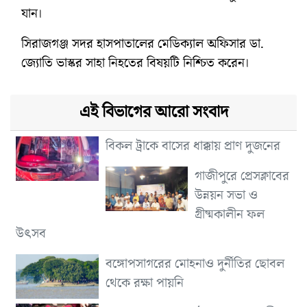
যান।
সিরাজগঞ্জ সদর হাসপাতালের মেডিক্যাল অফিসার ডা.
জ্যোতি ভাস্কর সাহা নিহতের বিষয়টি নিশ্চিত করেন।
এই বিভাগের আরো সংবাদ
বিকল ট্রাকে বাসের ধাক্কায় প্রাণ দুজনের
গাজীপুরে প্রেসক্লাবের
উন্নয়ন সভা ও
গ্রীষ্মকালীন ফল
উৎসব
বঙ্গোপসাগরের মোহনাও দুর্নীতির ছোবল
থেকে রক্ষা পায়নি