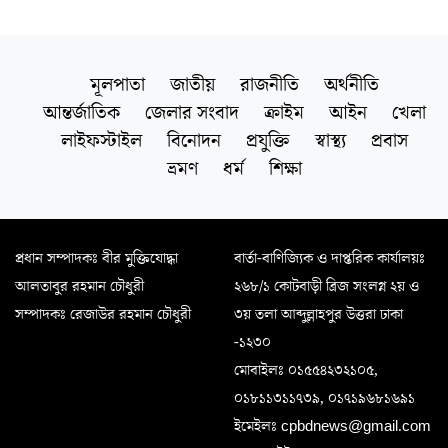
মূলপাতা
জাতীয়
রাজনীতি
অর্থনীতি
আন্তর্জাতিক
জেলার সংবাদ
ক্রাইম
আইন
খেলা
লাইফস্টাইল
বিনোদন
প্রযুক্তি
স্বাস্থ্য
প্রবাস
ভ্রমণ
ধর্ম
শিক্ষা
প্রধান সম্পাদকঃ বীর মুক্তিযোদ্ধা
বার্তা-বাণিজ্যিক ও দাপ্তরিক কার্যালয়ঃ
আলতাবুর রহমান চৌধুরী
২৬৮/১ কোটবাড়ী ব্রিজ সংলগ্ন ২য় ও
সম্পাদকঃ রেজাউর রহমান চৌধুরী
৩য় তলা আব্দুল্লাহপুর উত্তরা ঢাকা
-১২৩০
মোবাইলঃ ০১৫৫৪২৩২১০৫,
০১৮১১৩১১৭৩৯, ০১৭১৯৬৮১৬৯১
ইমেইলঃ cpbdnews@gmail.com