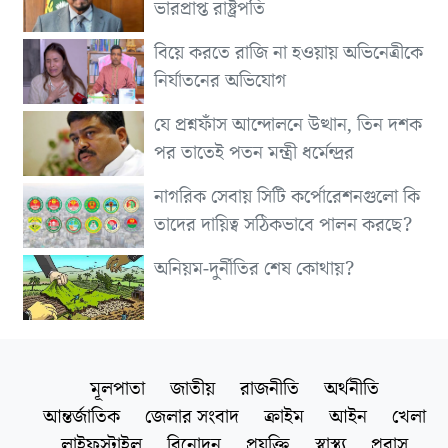
ভারপ্রাপ্ত রাষ্ট্রপতি
বিয়ে করতে রাজি না হওয়ায় অভিনেত্রীকে
নির্যাতনের অভিযোগ
যে প্রশ্নফাঁস আন্দোলনে উত্থান, তিন দশক
পর তাতেই পতন মন্ত্রী ধর্মেন্দ্রর
নাগরিক সেবায় সিটি কর্পোরেশনগুলো কি
তাদের দায়িত্ব সঠিকভাবে পালন করছে?
অনিয়ম-দুর্নীতির শেষ কোথায়?
মূলপাতা
জাতীয়
রাজনীতি
অর্থনীতি
আন্তর্জাতিক
জেলার সংবাদ
ক্রাইম
আইন
খেলা
লাইফস্টাইল
বিনোদন
প্রযুক্তি
স্বাস্থ্য
প্রবাস