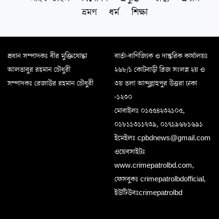
ভ্রমণ
ধর্ম
শিক্ষা
প্রধান সম্পাদকঃ বীর মুক্তিযোদ্ধা
বার্তা-বাণিজ্যিক ও দাপ্তরিক কার্যালয়ঃ
আলতাবুর রহমান চৌধুরী
২৬৮/১ কোটবাড়ী ব্রিজ সংলগ্ন ২য় ও
সম্পাদকঃ রেজাউর রহমান চৌধুরী
৩য় তলা আব্দুল্লাহপুর উত্তরা ঢাকা
-১২৩০
মোবাইলঃ ০১৫৫৪২৩২১০৫,
০১৮১১৩১১৭৩৯, ০১৭১৯৬৮১৬৯১
ইমেইলঃ cpbdnews@gmail.com
ওয়েবসাইটঃ
www.crimepatrolbd.com,
ফেসবুকঃ crimepatrolbdofficial,
ইউটিউবঃcrimepatrolbd