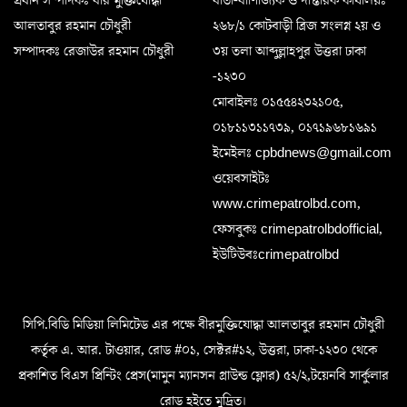
আলতাবুর রহমান চৌধুরী
২৬৮/১ কোটবাড়ী ব্রিজ সংলগ্ন ২য় ও
সম্পাদকঃ রেজাউর রহমান চৌধুরী
৩য় তলা আব্দুল্লাহপুর উত্তরা ঢাকা
-১২৩০
মোবাইলঃ ০১৫৫৪২৩২১০৫,
০১৮১১৩১১৭৩৯, ০১৭১৯৬৮১৬৯১
ইমেইলঃ cpbdnews@gmail.com
ওয়েবসাইটঃ
www.crimepatrolbd.com,
ফেসবুকঃ crimepatrolbdofficial,
ইউটিউবঃcrimepatrolbd
সিপি.বিডি মিডিয়া লিমিটেড এর পক্ষে বীরমুক্তিযোদ্ধা আলতাবুর রহমান চৌধুরী
কর্তৃক এ. আর. টাওয়ার, রোড #০১, সেক্টর#১২, উত্তরা, ঢাকা-১২৩০ থেকে
প্রকাশিত বিএস প্রিন্টিং প্রেস(মামুন ম্যানসন গ্রাউন্ড ফ্লোর) ৫২/২,টয়েনবি সার্কুলার
রোড হইতে মুদ্রিত।