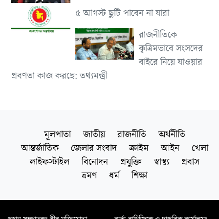
৫ আগস্ট ছুটি পাবেন না যারা
রাজনীতিকে
কৃত্রিমভাবে সংসদের
বাইরে নিয়ে যাওয়ার
প্রবণতা কাজ করছে: তথ্যমন্ত্রী
মূলপাতা
জাতীয়
রাজনীতি
অর্থনীতি
আন্তর্জাতিক
জেলার সংবাদ
ক্রাইম
আইন
খেলা
লাইফস্টাইল
বিনোদন
প্রযুক্তি
স্বাস্থ্য
প্রবাস
ভ্রমণ
ধর্ম
শিক্ষা
প্রধান সম্পাদকঃ বীর মুক্তিযোদ্ধা
বার্তা-বাণিজ্যিক ও দাপ্তরিক কার্যালয়ঃ