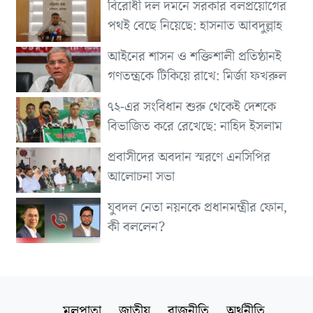
বিরোধী দল দমনে সরকার বলপ্রয়োগের
পথই বেছে নিয়েছে: হাসনাত আবদুল্লাহ
আইনের শাসন ও শক্তিশালী প্রতিষ্ঠানই
গণতন্ত্রকে টিকিয়ে রাখে: মির্জা ফখরুল
৭২-এর সংবিধান শুরু থেকেই দেশকে
বিভাজিত করে রেখেছে: নাহিদ ইসলাম
প্রবাসীদের অবদান স্মরণে এনসিপির
আলোচনা সভা
যুবদল নেতা নয়নকে প্রধানমন্ত্রীর ফোন,
কী বললেন?
মূলপাতা
জাতীয়
রাজনীতি
অর্থনীতি