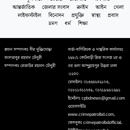
আন্তর্জাতিক
জেলার সংবাদ
ক্রাইম
আইন
খেলা
লাইফস্টাইল
বিনোদন
প্রযুক্তি
স্বাস্থ্য
প্রবাস
ভ্রমণ
ধর্ম
শিক্ষা
প্রধান সম্পাদকঃ বীর মুক্তিযোদ্ধা
বার্তা-বাণিজ্যিক ও দাপ্তরিক কার্যালয়ঃ
আলতাবুর রহমান চৌধুরী
২৬৮/১ কোটবাড়ী ব্রিজ সংলগ্ন ২য় ও
সম্পাদকঃ রেজাউর রহমান চৌধুরী
৩য় তলা আব্দুল্লাহপুর উত্তরা ঢাকা
-১২৩০
মোবাইলঃ ০১৫৫৪২৩২১০৫,
০১৮১১৩১১৭৩৯, ০১৭১৯৬৮১৬৯১
ইমেইলঃ cpbdnews@gmail.com
ওয়েবসাইটঃ
www.crimepatrolbd.com,
ফেসবুকঃ crimepatrolbdofficial,