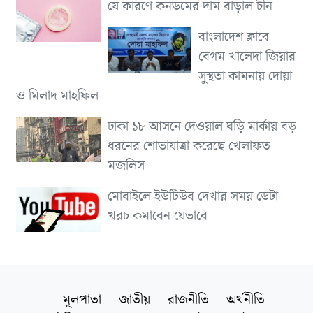
যে কারণে কনডমের দাম বাড়াল চীন
বাংলাদেশ ক্লাবে
বেগম খালেদা জিয়ার
সুস্থতা কামনায় দোয়া
ও মিলাদ মাহফিল
ঢাকা ১৮ আসনে দেওয়াল ঘড়ি মার্কায় বড়
ধরনের শোভাযাত্রা করেছে খেলাফত
মজলিস
মোবাইলে ইউটিউব দেখার সময় ডেটা
খরচ কমাবেন যেভাবে
মূলপাতা
জাতীয়
রাজনীতি
অর্থনীতি