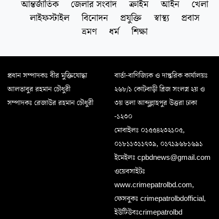
আন্তর্জাতিক
জেলার সংবাদ
ক্রাইম
আইন
খেলা
লাইফস্টাইল
বিনোদন
প্রযুক্তি
স্বাস্থ্য
প্রবাস
ভ্রমণ
ধর্ম
শিক্ষা
প্রধান সম্পাদকঃ বীর মুক্তিযোদ্ধা
বার্তা-বাণিজ্যিক ও দাপ্তরিক কার্যালয়ঃ
আলতাবুর রহমান চৌধুরী
২৬৮/১ কোটবাড়ী ব্রিজ সংলগ্ন ২য় ও
সম্পাদকঃ রেজাউর রহমান চৌধুরী
৩য় তলা আব্দুল্লাহপুর উত্তরা ঢাকা
-১২৩০
মোবাইলঃ ০১৫৫৪২৩২১০৫,
০১৮১১৩১১৭৩৯, ০১৭১৯৬৮১৬৯১
ইমেইলঃ cpbdnews@gmail.com
ওয়েবসাইটঃ
www.crimepatrolbd.com,
ফেসবুকঃ crimepatrolbdofficial,
ইউটিউবঃcrimepatrolbd