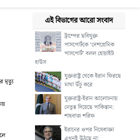
এই বিভাগের আরো সংবাদ
ট্রাম্পের ছবিযুক্ত
পাসপোর্টকে ‘দেশপ্রেমিক
পাসপোর্ট’ বলল হোয়াইট
হাউস
যুক্তরাষ্ট্র থেকে ইরান ফিরছে
 মৃত্যু
মাথা উঁচু করে
যুক্তরাষ্ট্র-ইরান আলোচনায়
সময়
নেতৃত্ব দিয়েছে পাকিস্তান:
শাহবাজ শরিফ
ইরানের ওপর নিষেধাজ্ঞা
থলে
এখনই উঠছে না: