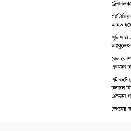
ট্রেনচালক
গ্যালিসি
আহত হয়ে
পুলিশ ও 
অ্যাম্বুল
রেল কোম্
একজন চাল
এই রুটে স
চলাচল নিয়
একজন পর্
স্পেনের 