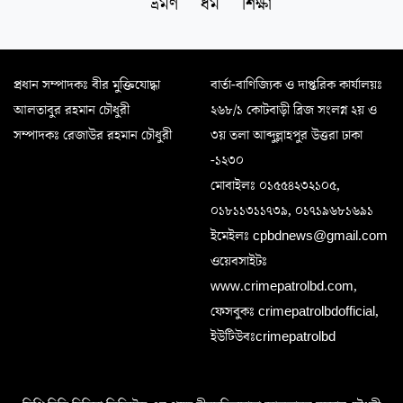
ভ্রমণ
ধর্ম
শিক্ষা
প্রধান সম্পাদকঃ বীর মুক্তিযোদ্ধা
বার্তা-বাণিজ্যিক ও দাপ্তরিক কার্যালয়ঃ
আলতাবুর রহমান চৌধুরী
২৬৮/১ কোটবাড়ী ব্রিজ সংলগ্ন ২য় ও
সম্পাদকঃ রেজাউর রহমান চৌধুরী
৩য় তলা আব্দুল্লাহপুর উত্তরা ঢাকা
-১২৩০
মোবাইলঃ ০১৫৫৪২৩২১০৫,
০১৮১১৩১১৭৩৯, ০১৭১৯৬৮১৬৯১
ইমেইলঃ cpbdnews@gmail.com
ওয়েবসাইটঃ
www.crimepatrolbd.com,
ফেসবুকঃ crimepatrolbdofficial,
ইউটিউবঃcrimepatrolbd