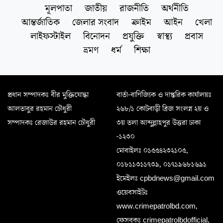
মূলপাতা
জাতীয়
রাজনীতি
অর্থনীতি
আন্তর্জাতিক
জেলার সংবাদ
ক্রাইম
আইন
খেলা
লাইফস্টাইল
বিনোদন
প্রযুক্তি
স্বাস্থ্য
প্রবাস
ভ্রমণ
ধর্ম
শিক্ষা
প্রধান সম্পাদকঃ বীর মুক্তিযোদ্ধা
বার্তা-বাণিজ্যিক ও দাপ্তরিক কার্যালয়ঃ
আলতাবুর রহমান চৌধুরী
২৬৮/১ কোটবাড়ী ব্রিজ সংলগ্ন ২য় ও
সম্পাদকঃ রেজাউর রহমান চৌধুরী
৩য় তলা আব্দুল্লাহপুর উত্তরা ঢাকা
-১২৩০
মোবাইলঃ ০১৫৫৪২৩২১০৫,
০১৮১১৩১১৭৩৯, ০১৭১৯৬৮১৬৯১
ইমেইলঃ cpbdnews@gmail.com
ওয়েবসাইটঃ
www.crimepatrolbd.com,
ফেসবুকঃ crimepatrolbdofficial,