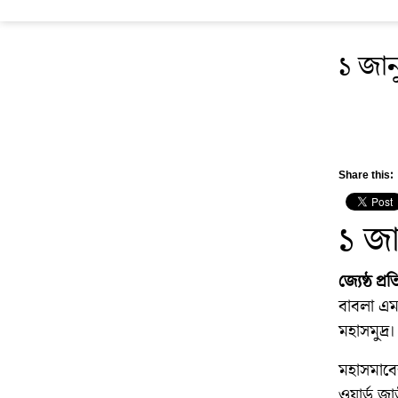
১ জান
Share this:
১ জা
জ্যেষ্ঠ প্
বাবলা এমপ
মহাসমুদ্র
মহাসমাবে
ওয়ার্ড জা