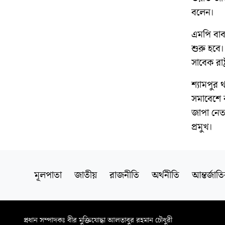
বলেন।
এমপি বাব
শুরু হবে।
সাবেক রাষ
শ্যামপুর থ
সমাবেশে ব
জাপা নেত
প্রমুখ।
মূলপাতা
জাতীয়
রাজনীতি
অর্থনীতি
আন্তর্জাত
প্রধান সম্পাদকঃ বীর মুক্তিযোদ্ধা আলতাবুর রহমান চৌধুরী