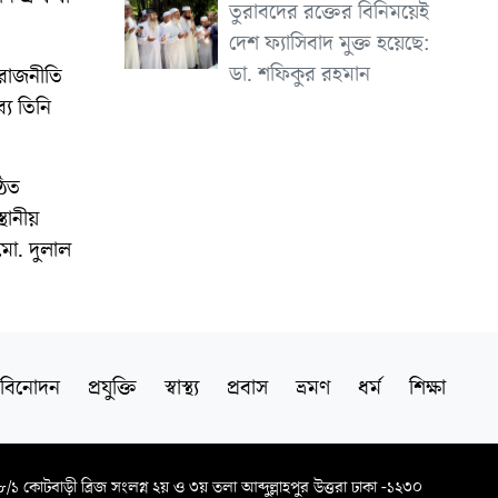
তুরাবদের রক্তের বিনিময়েই
দেশ ফ্যাসিবাদ মুক্ত হয়েছে:
ডা. শফিকুর রহমান
 রাজনীতি
যে তিনি
ঠিত
থানীয়
মো. দুলাল
বিনোদন
প্রযুক্তি
স্বাস্থ্য
প্রবাস
ভ্রমণ
ধর্ম
শিক্ষা
৬৮/১ কোটবাড়ী ব্রিজ সংলগ্ন ২য় ও ৩য় তলা আব্দুল্লাহপুর উত্তরা ঢাকা -১২৩০