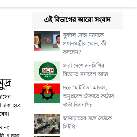
এই বিভাগের আরো সংবাদ
যুবদল নেতা নয়নকে
প্রধানমন্ত্রীর ফোন, কী
বললেন?
সারা দেশে এনসিপির
বিক্ষোভ সমাবেশ আজ
দ্র
দলে ‘হাইব্রিড’ আতঙ্ক,
অনুপ্রবেশ ঠেকাতে কঠোর
হোসেন
বার্তা বিএনপির
ী ঢাকা হবে
হবেন।
জামায়াতের সঙ্গে বৈঠকে
সিইসি
৪ নং
িনি এ কথা