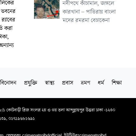
ালিকের
নদীপথে কাঁচামাল, জঙ্গলে
া ভবনের
কারখানা – পাতিরায় বাংলা
‍্যাবের
মদের রমরমা বেচাকেনা
তি করা
াকা,
ন্যান্য
বিনোদন
প্রযুক্তি
স্বাস্থ্য
প্রবাস
ভ্রমণ
ধর্ম
শিক্ষা
৬৮/১ কোটবাড়ী ব্রিজ সংলগ্ন ২য় ও ৩য় তলা আব্দুল্লাহপুর উত্তরা ঢাকা -১২৩০
৭৩৯, ০১৭১৯৬৮১৬৯১
, ফেসবুকঃ crimepatrolbdofficial, ইউটিউবঃcrimepatrolbd