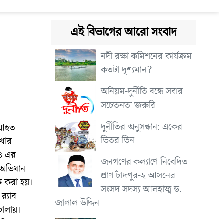
এই বিভাগের আরো সংবাদ
নদী রক্ষা কমিশনের কার্যক্রম
কতটা দৃশ্যমান?
অনিয়ম-দুর্নীতি বন্ধে সবার
সচেতনতা জরুরি
দুর্নীতির অনুসন্ধান: একের
 আহত
ভিতর তিন
াখার
-৪ এর
জনগণের কল্যাণে নিবেদিত
 অভিযান
প্রাণ চাঁদপুর-২ আসনের
ক করা হয়।
সংসদ সদস্য আলহাজ্ব ড.
‍্যাব
জালাল উদ্দিন
চালায়।