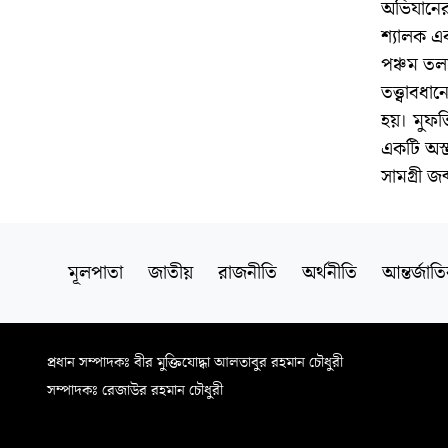
অভিযানের
শ্যালক এব
পঞ্চম তলা
তত্ত্বাবধ
হয়। মুফত
একটি অস্ত
সামগ্রী জ
মূলপাতা
জাতীয়
রাজনীতি
অর্থনীতি
আন্তর্জাত
প্রধান সম্পাদকঃ বীর মুক্তিযোদ্ধা আলতাবুর রহমান চৌধুরী
সম্পাদকঃ রেজাউর রহমান চৌধুরী