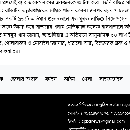
 প্রথমেই র‍্যাব তারেক নামের একজনকে আটক করে। তিনি বাড়ির ম
ং বাড়িটির তত্ত্বাবধায়কের দায়িত্ব পালন করেন। এরপর র‍্যাব পাঁচতল
র একটি ফ্ল্যাটে অভিযান শুরু করলে এক যুবক লাফিয়ে নিচে পড়েন। র
ানে তাকে উদ্ধার করে সাভারের এনাম মেডিক্যাল কলেজ হাসপাতালে ভর্
ি মাহমুদ খান জানান, আশুলিয়ার এ অভিযানে আনুমানিক ৩০ লাখ ট
্র, গোলাবারুদ ও মোবাইল জ্যামার, ধারালো অস্ত্র, বিস্ফোরক দ্রব্য ও অ
ব্দ করা হয়।
িক
জেলার সংবাদ
ক্রাইম
আইন
খেলা
লাইফস্টাইল
বার্তা-বাণিজ্যিক ও দাপ্তরিক কার্যালয়ঃ ২
মোবাইলঃ ০১৫৫৪২৩২১০৫, ০১৮১১৩১১
ইমেইলঃ cpbdnews@gmail.com
ওয়েবসাইটঃ www.crimepatrolbd.com