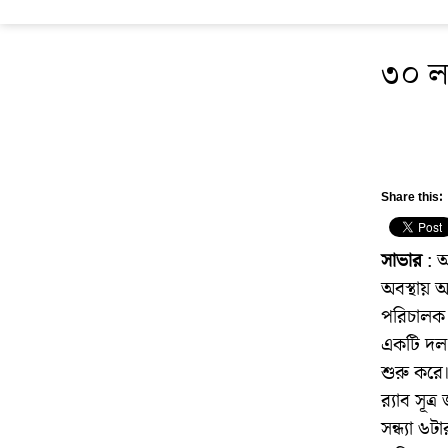
৩০ ল
Share this:
সাভার
: আ
অবস্থায় 
পরিচালক ক
একটি দল 
শুরু করে
র‍্যাব সূত
সন্ধ্যা ৬