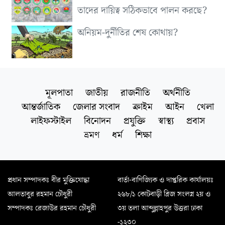
তাদের দায়িত্ব সঠিকভাবে পালন করছে?
অনিয়ম-দুর্নীতির শেষ কোথায়?
মূলপাতা
জাতীয়
রাজনীতি
অর্থনীতি
আন্তর্জাতিক
জেলার সংবাদ
ক্রাইম
আইন
খেলা
লাইফস্টাইল
বিনোদন
প্রযুক্তি
স্বাস্থ্য
প্রবাস
ভ্রমণ
ধর্ম
শিক্ষা
প্রধান সম্পাদকঃ বীর মুক্তিযোদ্ধা
বার্তা-বাণিজ্যিক ও দাপ্তরিক কার্যালয়ঃ
আলতাবুর রহমান চৌধুরী
২৬৮/১ কোটবাড়ী ব্রিজ সংলগ্ন ২য় ও
সম্পাদকঃ রেজাউর রহমান চৌধুরী
৩য় তলা আব্দুল্লাহপুর উত্তরা ঢাকা
-১২৩০