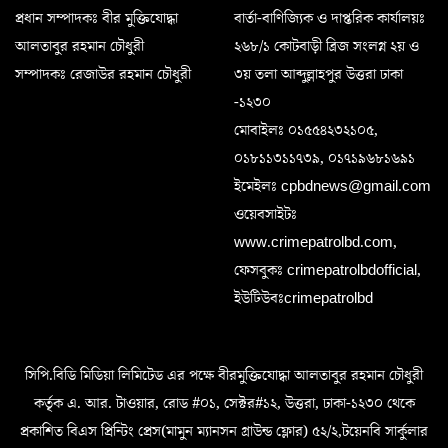
প্রধান সম্পাদকঃ বীর মুক্তিযোদ্ধা
বার্তা-বাণিজ্যিক ও দাপ্তরিক কার্যালয়ঃ
আলতাবুর রহমান চৌধুরী
২৬৮/১ কোটবাড়ী ব্রিজ সংলগ্ন ২য় ও
সম্পাদকঃ রেজাউর রহমান চৌধুরী
৩য় তলা আব্দুল্লাহপুর উত্তরা ঢাকা
-১২৩০
মোবাইলঃ ০১৫৫৪২৩২১০৫,
০১৮১১৩১১৭৩৯, ০১৭১৯৬৮১৬৯১
ইমেইলঃ cpbdnews@gmail.com
ওয়েবসাইটঃ
www.crimepatrolbd.com,
ফেসবুকঃ crimepatrolbdofficial,
ইউটিউবঃcrimepatrolbd
সিপি.বিডি মিডিয়া লিমিটেড এর পক্ষে বীরমুক্তিযোদ্ধা আলতাবুর রহমান চৌধুরী
কর্তৃক এ. আর. টাওয়ার, রোড #০১, সেক্টর#১২, উত্তরা, ঢাকা-১২৩০ থেকে
প্রকাশিত বিএস প্রিন্টিং প্রেস(মামুন ম্যানসন গ্রাউন্ড ফ্লোর) ৫২/২,টয়েনবি সার্কুলার