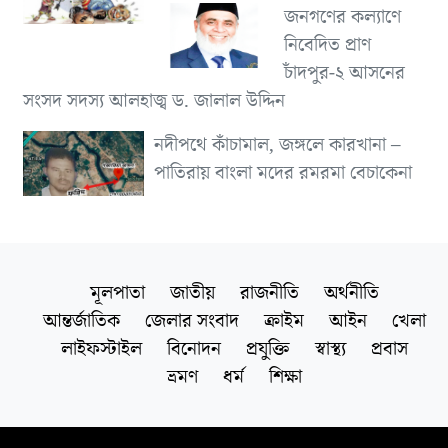
জনগণের কল্যাণে
নিবেদিত প্রাণ
চাঁদপুর-২ আসনের
সংসদ সদস্য আলহাজ্ব ড. জালাল উদ্দিন
নদীপথে কাঁচামাল, জঙ্গলে কারখানা –
পাতিরায় বাংলা মদের রমরমা বেচাকেনা
মূলপাতা
জাতীয়
রাজনীতি
অর্থনীতি
আন্তর্জাতিক
জেলার সংবাদ
ক্রাইম
আইন
খেলা
লাইফস্টাইল
বিনোদন
প্রযুক্তি
স্বাস্থ্য
প্রবাস
ভ্রমণ
ধর্ম
শিক্ষা