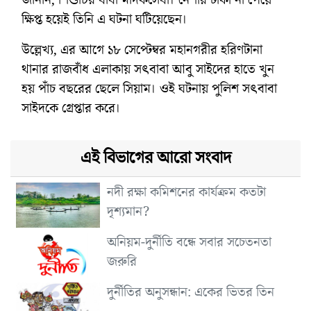
ক্ষিপ্ত হয়েই তিনি এ ঘটনা ঘটিয়েছেন।
উল্লেখ্য, এর আগে ১৮ সেপ্টেম্বর মহানগরীর হরিণটানা
থানার রাজবাঁধ এলাকায় সৎবাবা আবু সাইদের হাতে খুন
হয় পাঁচ বছরের ছেলে সিয়াম। ওই ঘটনায় পুলিশ সৎবাবা
সাইদকে গ্রেপ্তার করে।
এই বিভাগের আরো সংবাদ
নদী রক্ষা কমিশনের কার্যক্রম কতটা
দৃশ্যমান?
অনিয়ম-দুর্নীতি বন্ধে সবার সচেতনতা
জরুরি
দুর্নীতির অনুসন্ধান: একের ভিতর তিন