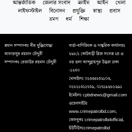
আন্তর্জাতিক
জেলার সংবাদ
ক্রাইম
আইন
খেলা
লাইফস্টাইল
বিনোদন
প্রযুক্তি
স্বাস্থ্য
প্রবাস
ভ্রমণ
ধর্ম
শিক্ষা
প্রধান সম্পাদকঃ বীর মুক্তিযোদ্ধা
বার্তা-বাণিজ্যিক ও দাপ্তরিক কার্যালয়ঃ
আলতাবুর রহমান চৌধুরী
২৬৮/১ কোটবাড়ী ব্রিজ সংলগ্ন ২য় ও
সম্পাদকঃ রেজাউর রহমান চৌধুরী
৩য় তলা আব্দুল্লাহপুর উত্তরা ঢাকা
-১২৩০
মোবাইলঃ ০১৫৫৪২৩২১০৫,
০১৮১১৩১১৭৩৯, ০১৭১৯৬৮১৬৯১
ইমেইলঃ cpbdnews@gmail.com
ওয়েবসাইটঃ
www.crimepatrolbd.com,
ফেসবুকঃ crimepatrolbdofficial,
ইউটিউবঃcrimepatrolbd