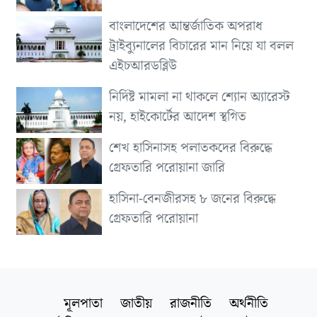
বাংলাদেশের আন্তর্জাতিক অপরাধ
ট্রাইব্যুনালের বিচারের মান নিয়ে যা বলল
এইচআরডব্লিউ
নির্দিষ্ট মামলা না থাকলে শ্যোন অ্যারেস্ট
নয়, হাইকোর্টের আদেশ স্থগিত
শেখ হাসিনাসহ পলাতকদের বিরুদ্ধে
গ্রেফতারি পরোয়ানা জারি
হাসিনা-বেনজীরসহ ৮ জনের বিরুদ্ধে
গ্রেফতারি পরোয়ানা
মূলপাতা
জাতীয়
রাজনীতি
অর্থনীতি