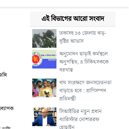
এই বিভাগের আরো সংবাদ
ঢাকাসহ ১৩ জেলায় ঝড়-
বৃষ্টির আভাস
অনুমোদন ছাড়াই কর্মস্থলে
অনুপস্থিত, ৪ চিকিৎসককে
বরখাস্ত
ঙ্গি
বাঘ সংরক্ষণে জনসচেতনতা
বাড়াতে হবে : প্রাণিসম্পদ
প্রতিমন্ত্রী
ধ্যাপক
সিআইডির নতুন প্রধান
ব্যারিস্টার মোশাররফ
হোছাইন