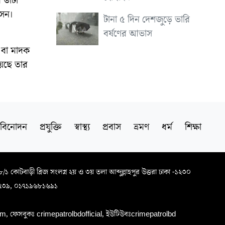
 ডাটা
সেন।
টানা ৫ দিন দেশজুড়ে ভারি
বর্ষণের আভাস
 বা মাদক
য়েছে তার
বিনোদন
প্রযুক্তি
স্বাস্থ্য
প্রবাস
ভ্রমণ
ধর্ম
শিক্ষা
৬৮/১ কোটবাড়ী ব্রিজ সংলগ্ন ২য় ও ৩য় তলা আব্দুল্লাহপুর উত্তরা ঢাকা -১২৩০
৭৩৯, ০১৭১৯৬৮১৬৯১
, ফেসবুকঃ crimepatrolbdofficial, ইউটিউবঃcrimepatrolbd