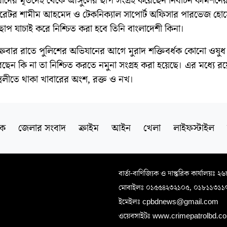
াদের মৃতদেহ থেকে আঙ্গুলের ছাপ সংগ্রহ করেছেন নির্বাচন কমিশনের
অপারেটর শামীম আহমেদ ও টেকনিক্যাল সাপোর্ট অফিসার পারভেজ হো
াপ যাচাই করে নিশ্চিত করা হবে তিনি বাংলাদেশী কিনা।
ক্রবার রাতে পুলিশের অভিযানের আগে মুরাদ শক্তিবর্ধক কোনো ওষুধ
েন কি না তা নিশ্চিত করতে নমুনা সংগ্রহ করা হয়েছে। এর মধ্যে র
স্থলীতে থাকা খাবারের অংশ, রক্ত ও নখ।
িক
জেলার সংবাদ
ক্রাইম
আইন
খেলা
লাইফস্টাইল
বার্তা-বাণিজ্যিক ও দাপ্তরিক কার্যালয়ঃ ২
মোবাইলঃ ০১৫৫৪২৩২১০৫, ০১৮১১৩১১
ইমেইলঃ cpbdnews@gmail.com
ওয়েবসাইটঃ www.crimepatrolbd.com