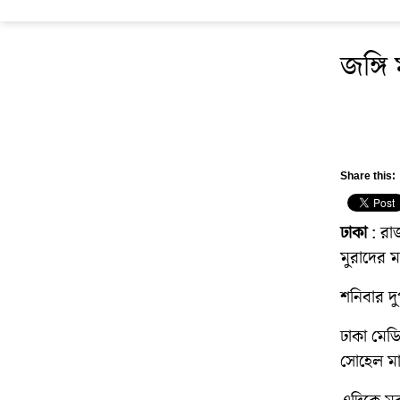
জঙ্গি 
Share this:
ঢাকা
: রাজ
মুরাদের ম
শনিবার দু
ঢাকা মেড
সোহেল মাহ