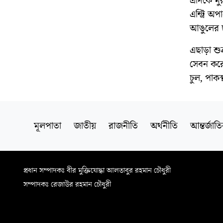
এদিকে মুর
এন্ট্রি 
আঙুলের ছ
এছাড়া শু
সেবন করেছ
চুল, পাক
মূলপাতা
জাতীয়
রাজনীতি
অর্থনীতি
আন্তর্জাত
প্রধান সম্পাদকঃ বীর মুক্তিযোদ্ধা আলতাবুর রহমান চৌধুরী
সম্পাদকঃ রেজাউর রহমান চৌধুরী