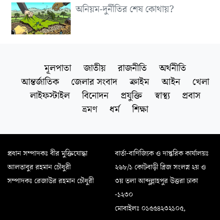
অনিয়ম-দুর্নীতির শেষ কোথায়?
মূলপাতা
জাতীয়
রাজনীতি
অর্থনীতি
আন্তর্জাতিক
জেলার সংবাদ
ক্রাইম
আইন
খেলা
লাইফস্টাইল
বিনোদন
প্রযুক্তি
স্বাস্থ্য
প্রবাস
ভ্রমণ
ধর্ম
শিক্ষা
প্রধান সম্পাদকঃ বীর মুক্তিযোদ্ধা
বার্তা-বাণিজ্যিক ও দাপ্তরিক কার্যালয়ঃ
আলতাবুর রহমান চৌধুরী
২৬৮/১ কোটবাড়ী ব্রিজ সংলগ্ন ২য় ও
সম্পাদকঃ রেজাউর রহমান চৌধুরী
৩য় তলা আব্দুল্লাহপুর উত্তরা ঢাকা
-১২৩০
মোবাইলঃ ০১৫৫৪২৩২১০৫,