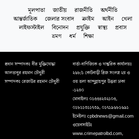
মূলপাতা
জাতীয়
রাজনীতি
অর্থনীতি
আন্তর্জাতিক
জেলার সংবাদ
ক্রাইম
আইন
খেলা
লাইফস্টাইল
বিনোদন
প্রযুক্তি
স্বাস্থ্য
প্রবাস
ভ্রমণ
ধর্ম
শিক্ষা
প্রধান সম্পাদকঃ বীর মুক্তিযোদ্ধা
বার্তা-বাণিজ্যিক ও দাপ্তরিক কার্যালয়ঃ
আলতাবুর রহমান চৌধুরী
২৬৮/১ কোটবাড়ী ব্রিজ সংলগ্ন ২য় ও
সম্পাদকঃ রেজাউর রহমান চৌধুরী
৩য় তলা আব্দুল্লাহপুর উত্তরা ঢাকা
-১২৩০
মোবাইলঃ ০১৫৫৪২৩২১০৫,
০১৮১১৩১১৭৩৯, ০১৭১৯৬৮১৬৯১
ইমেইলঃ cpbdnews@gmail.com
ওয়েবসাইটঃ
www.crimepatrolbd.com,