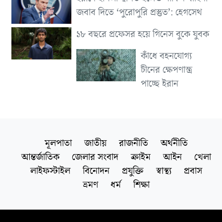
জবাব দিতে ‘পুরোপুরি প্রস্তুত’: হেগসেথ
১৮ বছরে প্রফেসর হয়ে গিনেস বুকে যুবক
কাঁধে বহনযোগ্য
চীনের ক্ষেপণাস্ত্র
পাচ্ছে ইরান
মূলপাতা
জাতীয়
রাজনীতি
অর্থনীতি
আন্তর্জাতিক
জেলার সংবাদ
ক্রাইম
আইন
খেলা
লাইফস্টাইল
বিনোদন
প্রযুক্তি
স্বাস্থ্য
প্রবাস
ভ্রমণ
ধর্ম
শিক্ষা