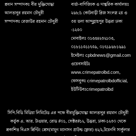
প্রধান সম্পাদকঃ বীর মুক্তিযোদ্ধা
বার্তা-বাণিজ্যিক ও দাপ্তরিক কার্যালয়ঃ
আলতাবুর রহমান চৌধুরী
২৬৮/১ কোটবাড়ী ব্রিজ সংলগ্ন ২য় ও
সম্পাদকঃ রেজাউর রহমান চৌধুরী
৩য় তলা আব্দুল্লাহপুর উত্তরা ঢাকা
-১২৩০
মোবাইলঃ ০১৫৫৪২৩২১০৫,
০১৮১১৩১১৭৩৯, ০১৭১৯৬৮১৬৯১
ইমেইলঃ cpbdnews@gmail.com
ওয়েবসাইটঃ
www.crimepatrolbd.com,
ফেসবুকঃ crimepatrolbdofficial,
ইউটিউবঃcrimepatrolbd
সিপি.বিডি মিডিয়া লিমিটেড এর পক্ষে বীরমুক্তিযোদ্ধা আলতাবুর রহমান চৌধুরী
কর্তৃক এ. আর. টাওয়ার, রোড #০১, সেক্টর#১২, উত্তরা, ঢাকা-১২৩০ থেকে
প্রকাশিত বিএস প্রিন্টিং প্রেস(মামুন ম্যানসন গ্রাউন্ড ফ্লোর) ৫২/২,টয়েনবি সার্কুলার