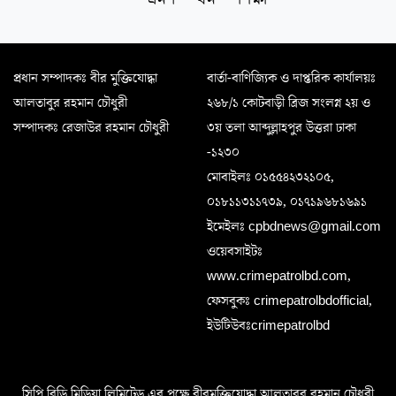
প্রধান সম্পাদকঃ বীর মুক্তিযোদ্ধা
বার্তা-বাণিজ্যিক ও দাপ্তরিক কার্যালয়ঃ
আলতাবুর রহমান চৌধুরী
২৬৮/১ কোটবাড়ী ব্রিজ সংলগ্ন ২য় ও
সম্পাদকঃ রেজাউর রহমান চৌধুরী
৩য় তলা আব্দুল্লাহপুর উত্তরা ঢাকা
-১২৩০
মোবাইলঃ ০১৫৫৪২৩২১০৫,
০১৮১১৩১১৭৩৯, ০১৭১৯৬৮১৬৯১
ইমেইলঃ cpbdnews@gmail.com
ওয়েবসাইটঃ
www.crimepatrolbd.com,
ফেসবুকঃ crimepatrolbdofficial,
ইউটিউবঃcrimepatrolbd
সিপি.বিডি মিডিয়া লিমিটেড এর পক্ষে বীরমুক্তিযোদ্ধা আলতাবুর রহমান চৌধুরী