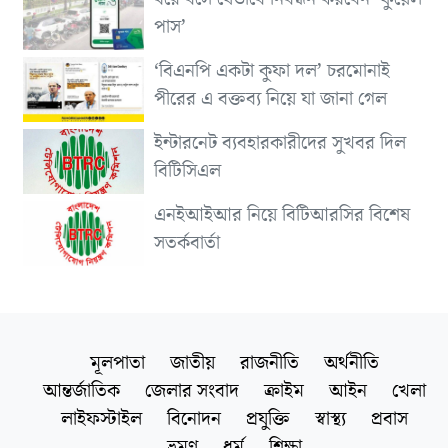
পাস’
‘বিএনপি একটা কুফা দল’ চরমোনাই
পীরের এ বক্তব্য নিয়ে যা জানা গেল
ইন্টারনেট ব্যবহারকারীদের সুখবর দিল
বিটিসিএল
এনইআইআর নিয়ে বিটিআরসির বিশেষ
সতর্কবার্তা
মূলপাতা
জাতীয়
রাজনীতি
অর্থনীতি
আন্তর্জাতিক
জেলার সংবাদ
ক্রাইম
আইন
খেলা
লাইফস্টাইল
বিনোদন
প্রযুক্তি
স্বাস্থ্য
প্রবাস
ভ্রমণ
ধর্ম
শিক্ষা