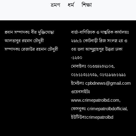
ভ্রমণ
ধর্ম
শিক্ষা
প্রধান সম্পাদকঃ বীর মুক্তিযোদ্ধা
বার্তা-বাণিজ্যিক ও দাপ্তরিক কার্যালয়ঃ
আলতাবুর রহমান চৌধুরী
২৬৮/১ কোটবাড়ী ব্রিজ সংলগ্ন ২য় ও
সম্পাদকঃ রেজাউর রহমান চৌধুরী
৩য় তলা আব্দুল্লাহপুর উত্তরা ঢাকা
-১২৩০
মোবাইলঃ ০১৫৫৪২৩২১০৫,
০১৮১১৩১১৭৩৯, ০১৭১৯৬৮১৬৯১
ইমেইলঃ cpbdnews@gmail.com
ওয়েবসাইটঃ
www.crimepatrolbd.com,
ফেসবুকঃ crimepatrolbdofficial,
ইউটিউবঃcrimepatrolbd