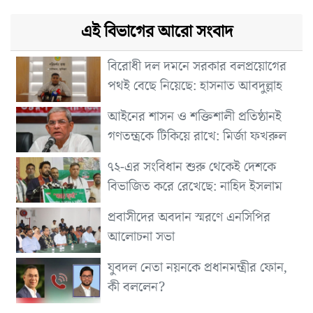
এই বিভাগের আরো সংবাদ
বিরোধী দল দমনে সরকার বলপ্রয়োগের
পথই বেছে নিয়েছে: হাসনাত আবদুল্লাহ
আইনের শাসন ও শক্তিশালী প্রতিষ্ঠানই
গণতন্ত্রকে টিকিয়ে রাখে: মির্জা ফখরুল
৭২-এর সংবিধান শুরু থেকেই দেশকে
বিভাজিত করে রেখেছে: নাহিদ ইসলাম
প্রবাসীদের অবদান স্মরণে এনসিপির
আলোচনা সভা
যুবদল নেতা নয়নকে প্রধানমন্ত্রীর ফোন,
কী বললেন?