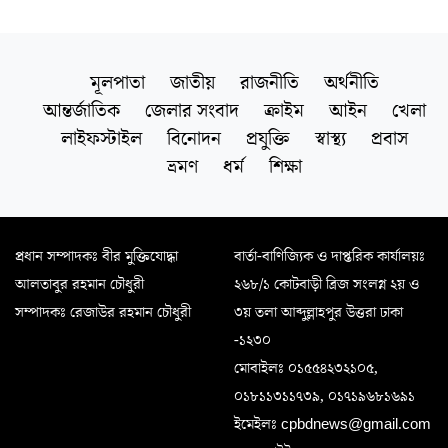
মূলপাতা
জাতীয়
রাজনীতি
অর্থনীতি
আন্তর্জাতিক
জেলার সংবাদ
ক্রাইম
আইন
খেলা
লাইফস্টাইল
বিনোদন
প্রযুক্তি
স্বাস্থ্য
প্রবাস
ভ্রমণ
ধর্ম
শিক্ষা
প্রধান সম্পাদকঃ বীর মুক্তিযোদ্ধা
বার্তা-বাণিজ্যিক ও দাপ্তরিক কার্যালয়ঃ
আলতাবুর রহমান চৌধুরী
২৬৮/১ কোটবাড়ী ব্রিজ সংলগ্ন ২য় ও
সম্পাদকঃ রেজাউর রহমান চৌধুরী
৩য় তলা আব্দুল্লাহপুর উত্তরা ঢাকা
-১২৩০
মোবাইলঃ ০১৫৫৪২৩২১০৫,
০১৮১১৩১১৭৩৯, ০১৭১৯৬৮১৬৯১
ইমেইলঃ cpbdnews@gmail.com