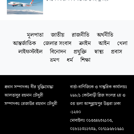
মূলপাতা
জাতীয়
রাজনীতি
অর্থনীতি
আন্তর্জাতিক
জেলার সংবাদ
ক্রাইম
আইন
খেলা
লাইফস্টাইল
বিনোদন
প্রযুক্তি
স্বাস্থ্য
প্রবাস
ভ্রমণ
ধর্ম
শিক্ষা
প্রধান সম্পাদকঃ বীর মুক্তিযোদ্ধা
বার্তা-বাণিজ্যিক ও দাপ্তরিক কার্যালয়ঃ
আলতাবুর রহমান চৌধুরী
২৬৮/১ কোটবাড়ী ব্রিজ সংলগ্ন ২য় ও
সম্পাদকঃ রেজাউর রহমান চৌধুরী
৩য় তলা আব্দুল্লাহপুর উত্তরা ঢাকা
-১২৩০
মোবাইলঃ ০১৫৫৪২৩২১০৫,
০১৮১১৩১১৭৩৯, ০১৭১৯৬৮১৬৯১