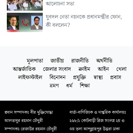
আলোচনা সভা
যুবদল নেতা নয়নকে প্রধানমন্ত্রীর ফোন,
কী বললেন?
মূলপাতা
জাতীয়
রাজনীতি
অর্থনীতি
আন্তর্জাতিক
জেলার সংবাদ
ক্রাইম
আইন
খেলা
লাইফস্টাইল
বিনোদন
প্রযুক্তি
স্বাস্থ্য
প্রবাস
ভ্রমণ
ধর্ম
শিক্ষা
প্রধান সম্পাদকঃ বীর মুক্তিযোদ্ধা
বার্তা-বাণিজ্যিক ও দাপ্তরিক কার্যালয়ঃ
আলতাবুর রহমান চৌধুরী
২৬৮/১ কোটবাড়ী ব্রিজ সংলগ্ন ২য় ও
সম্পাদকঃ রেজাউর রহমান চৌধুরী
৩য় তলা আব্দুল্লাহপুর উত্তরা ঢাকা