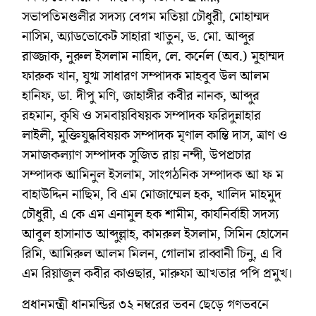
সভাপতিমণ্ডলীর সদস্য বেগম মতিয়া চৌধুরী, মোহাম্মদ
নাসিম, অ্যাডভোকেট সাহারা খাতুন, ড. মো. আব্দুর
রাজ্জাক, নুরুল ইসলাম নাহিদ, লে. কর্নেল (অব.) মুহাম্মদ
ফারুক খান, যুগ্ম সাধারণ সম্পাদক মাহবুব উল আলম
হানিফ, ডা. দীপু মণি, জাহাঙ্গীর কবীর নানক, আব্দুর
রহমান, কৃষি ও সমবায়বিষয়ক সম্পাদক ফরিদুন্নাহার
লাইলী, মুক্তিযুদ্ধবিষয়ক সম্পাদক মৃণাল কান্তি দাস, ত্রাণ ও
সমাজকল্যাণ সম্পাদক সুজিত রায় নন্দী, উপপ্রচার
সম্পাদক আমিনুল ইসলাম, সাংগঠনিক সম্পাদক আ ফ ম
বাহাউদ্দিন নাছিম, বি এম মোজাম্মেল হক, খালিদ মাহমুদ
চৌধুরী, এ কে এম এনামুল হক শামীম, কার্যনির্বাহী সদস্য
আবুল হাসানাত আব্দুল্লাহ, কামরুল ইসলাম, সিমিন হোসেন
রিমি, আমিরুল আলম মিলন, গোলাম রাব্বানী চিনু, এ বি
এম রিয়াজুল কবীর কাওছার, মারুফা আখতার পপি প্রমুখ।
প্রধানমন্ত্রী ধানমন্ডির ৩২ নম্বরের ভবন ছেড়ে গণভবনে