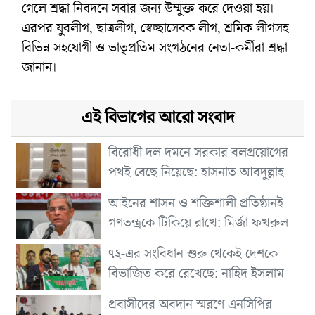
গেলে শ্রদ্ধা নিবদনে সবার জন্য উম্মুক্ত করে দেওয়া হয়।
এরপর যুবলীগ, ছাত্রলীগ, স্বেচ্ছাসেবক লীগ, শ্রমিক লীগসহ
বিভিন্ন সহযোগী ও ভাতৃপ্রতিম সংগঠনের নেতা-কর্মীরা শ্রদ্ধা
জানান।
এই বিভাগের আরো সংবাদ
বিরোধী দল দমনে সরকার বলপ্রয়োগের
পথই বেছে নিয়েছে: হাসনাত আবদুল্লাহ
আইনের শাসন ও শক্তিশালী প্রতিষ্ঠানই
গণতন্ত্রকে টিকিয়ে রাখে: মির্জা ফখরুল
৭২-এর সংবিধান শুরু থেকেই দেশকে
বিভাজিত করে রেখেছে: নাহিদ ইসলাম
প্রবাসীদের অবদান স্মরণে এনসিপির