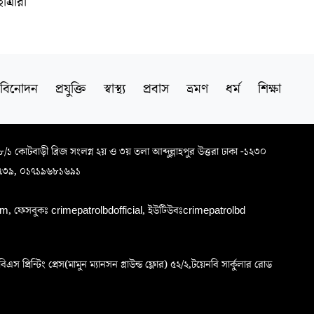
ত্রীরা
বিনোদন
প্রযুক্তি
স্বাস্থ্য
প্রবাস
ভ্রমণ
ধর্ম
শিক্ষা
৬৮/১ কোটবাড়ী ব্রিজ সংলগ্ন ২য় ও ৩য় তলা আব্দুল্লাহপুর উত্তরা ঢাকা -১২৩০
৭৩৯, ০১৭১৯৬৮১৬৯১
, ফেসবুকঃ crimepatrolbdofficial, ইউটিউবঃcrimepatrolbd
প্রিন্টিং প্রেস(মামুন ম্যানসন গ্রাউন্ড ফ্লোর) ৫২/২,টয়েনবি সার্কুলার রোড