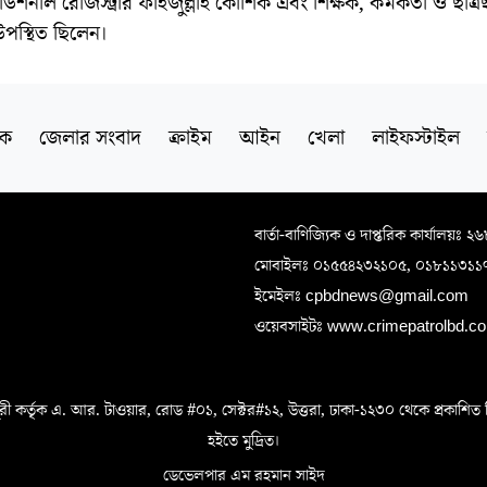
িশনাল রেজিস্ট্রার ফাইজুল্লাহ কৌশিক এবং শিক্ষক, কর্মকর্তা ও ছাত্রছা
 উপস্থিত ছিলেন।
িক
জেলার সংবাদ
ক্রাইম
আইন
খেলা
লাইফস্টাইল
বার্তা-বাণিজ্যিক ও দাপ্তরিক কার্যালয়ঃ ২
মোবাইলঃ ০১৫৫৪২৩২১০৫, ০১৮১১৩১১
ইমেইলঃ cpbdnews@gmail.com
ওয়েবসাইটঃ www.crimepatrolbd.com
 কর্তৃক এ. আর. টাওয়ার, রোড #০১, সেক্টর#১২, উত্তরা, ঢাকা-১২৩০ থেকে প্রকাশিত বিএস 
হইতে মুদ্রিত।
ডেভেলপার এম রহমান সাইদ