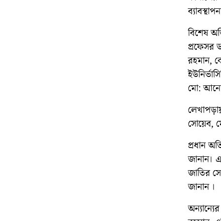
ব্যাবস্থ
বিশেষ অতি
প্রফেসর 
রহমান, কো
ইউনির্ভা
মো: আনো
লেখাপড়ায় 
সোয়েব, ম
প্রধান অ
জানান। এক
জাতির সে
জানান ।
অন্যান্যে