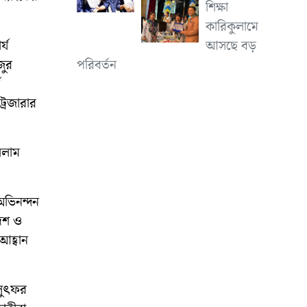
শিক্ষা
কারিকুলামে
আসছে বড়
্য
পরিবর্তন
জুর
রেজারার
সলাম
অভিনন্দন
দেশ ও
হ্বান
 লুৎফর