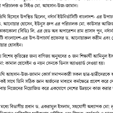
াপনা পরিচালক ও সিইও মো. আহসান-উজ-জামান।
থি হিসেবে উপস্থিত ছিলেন, নর্দার্ন ইউনির্ভাসিটি বাংলাদশ- এর উপাচার
ড. আনোয়ার হোসেন, ইউনুস গ্রুপ এর পরিচালক মো. কাউসার আজি
কাকোলা (বিডি) লি. এর হেড অব অপারেশন রাম প্রাসাদ পুন, নর্দার্ন
সিটি বাংলাদেশ-এর উপ-উপাচার্য প্রফেসর ড. আনোয়ারুল করীম এবং ট্
য়ার হোসাইন।
বিশেষ কৃতিত্বের জন্য বাণিজ্য অনুষদের ৩ জন শিক্ষার্থী আমিনুল ই
ো: কামাল হোসেইন ও নয়ন সেনকে ডিনস অ্যাওয়ার্ড দেওয়া হয়।
তিথি আহসান-উজ-জামান কোর্স সমাপনকারী সকল ছাত্র-ছাত্রীদেরকে 
ই সাথে তিনি সঠিক জ্ঞান অর্জনের মাধ্যমে কর্মক্ষেত্রে প্রবেশ করে 
বায় নিজেদের নিয়োজিত করে একযোগে দেশের উন্নয়নে কাজ করার আ
র মধ্যে বিভাগীয় প্রধান ড. একরামুল ইসলাম, সহযোগী অধ্যাপক মো: